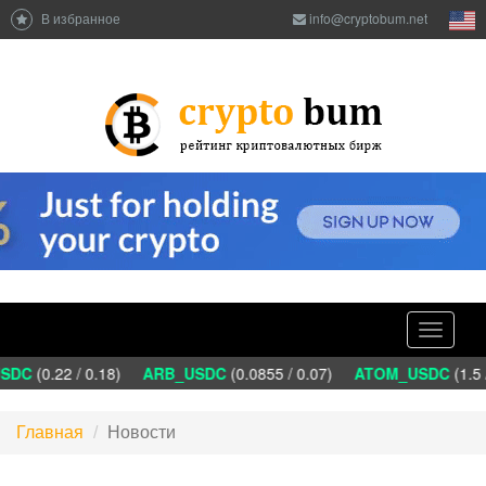
В избранное
info@cryptobum.net
Toggle
navigati
C
(0.22 / 0.18)
ARB_USDC
(0.0855 / 0.07)
ATOM_USDC
(1.5 /
Главная
Новости