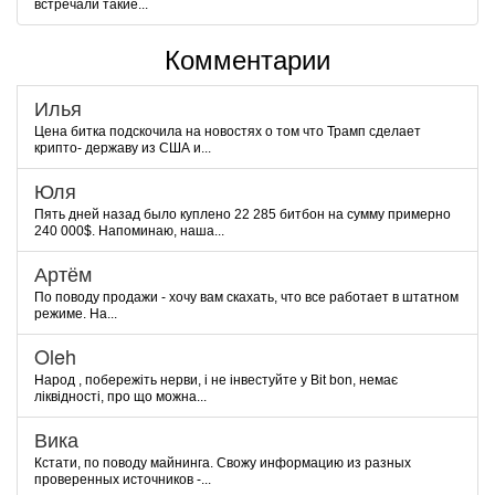
встречали такие...
Комментарии
Илья
Цена битка подскочила на новостях о том что Трамп сделает
крипто- державу из США и...
Юля
Пять дней назад было куплено 22 285 битбон на сумму примерно
240 000$. Напоминаю, наша...
Артём
По поводу продажи - хочу вам скахать, что все работает в штатном
режиме. На...
Oleh
Народ , побережіть нерви, і не інвестуйте у Bit bon, немає
ліквідності, про що можна...
Вика
Кстати, по поводу майнинга. Свожу информацию из разных
проверенных источников -...