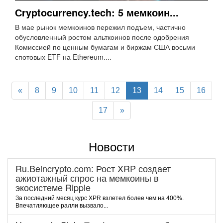
Сryptocurrency.tech: 5 мемкоин...
В мае рынок мемкоинов пережил подъем, частично
обусловленный ростом альткоинов после одобрения
Комиссией по ценным бумагам и биржам США восьми
спотовых ETF на Ethereum....
«
8
9
10
11
12
13
14
15
16
17
»
Новости
Ru.Beincrypto.com: Рост XRP создает
ажиотажный спрос на мемкоины в
экосистеме Ripple
За последний месяц курс XPR взлетел более чем на 400%.
Впечатляющее ралли вызвало...