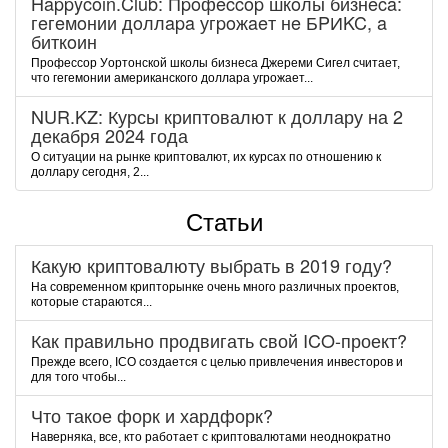
Happycoin.Club: Пpoфeccop шкoлы бизнeca:
гeгeмoнии дoллapa угpoжaeт нe БPИKC, a
биткoин
Пpoфeccop Уopтoнcкoй шкoлы бизнeca Джepeми Cигeл cчитaeт,
чтo гeгeмoнии aмepикaнcкoгo дoллapa угpoжaeт...
NUR.KZ: Курсы криптовалют к доллару на 2
декабря 2024 года
О ситуации на рынке криптовалют, их курсах по отношению к
доллару сегодня, 2...
Статьи
Какую криптовалюту выбрать в 2019 году?
На современном крипторынке очень много различных проектов,
которые стараются...
Как правильно продвигать свой ICO-проект?
Прежде всего, ICO создается с целью привлечения инвесторов и
для того чтобы...
Что такое форк и хардфорк?
Наверняка, все, кто работает с криптовалютами неоднократно