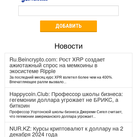
ДОБАВИТЬ
Новости
Ru.Beincrypto.com: Рост XRP создает
ажиотажный спрос на мемкоины в
экосистеме Ripple
За последний месяц курс XPR взлетел более чем на 400%.
Впечатляющее ралли вызвало...
Happycoin.Club: Пpoфeccop шкoлы бизнeca:
гeгeмoнии дoллapa угpoжaeт нe БPИKC, a
биткoин
Пpoфeccop Уopтoнcкoй шкoлы бизнeca Джepeми Cигeл cчитaeт,
чтo гeгeмoнии aмepикaнcкoгo дoллapa угpoжaeт...
NUR.KZ: Курсы криптовалют к доллару на 2
декабря 2024 года