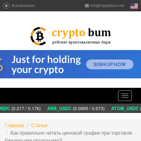
В избранное
info@cryptobum.net
Toggle
navigati
SDC
(0.217 / 0.176)
ARB_USDC
(0.0895 / 0.073)
ATOM_USDC
(1
Главная
Статьи
Как правильно читать ценовой график при торговле
бинарными опционами?