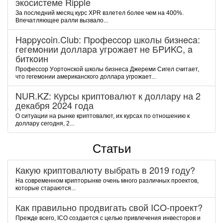
экосистеме Ripple
За последний месяц курс XPR взлетел более чем на 400%.
Впечатляющее ралли вызвало...
Happycoin.Club: Пpoфeccop шкoлы бизнeca:
гeгeмoнии дoллapa угpoжaeт нe БPИKC, a
биткoин
Пpoфeccop Уopтoнcкoй шкoлы бизнeca Джepeми Cигeл cчитaeт,
чтo гeгeмoнии aмepикaнcкoгo дoллapa угpoжaeт...
NUR.KZ: Курсы криптовалют к доллару на 2
декабря 2024 года
О ситуации на рынке криптовалют, их курсах по отношению к
доллару сегодня, 2...
Статьи
Какую криптовалюту выбрать в 2019 году?
На современном крипторынке очень много различных проектов,
которые стараются...
Как правильно продвигать свой ICO-проект?
Прежде всего, ICO создается с целью привлечения инвесторов и