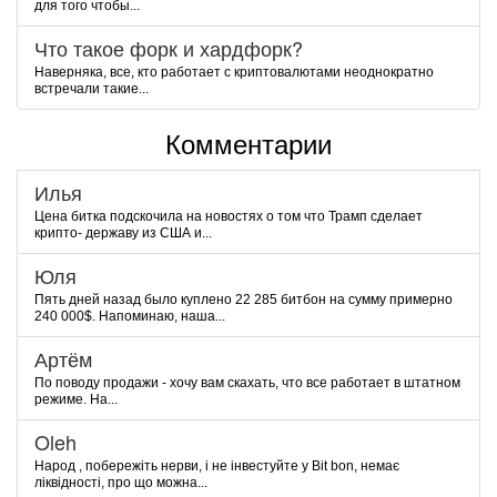
для того чтобы...
Что такое форк и хардфорк?
Наверняка, все, кто работает с криптовалютами неоднократно
встречали такие...
Комментарии
Илья
Цена битка подскочила на новостях о том что Трамп сделает
крипто- державу из США и...
Юля
Пять дней назад было куплено 22 285 битбон на сумму примерно
240 000$. Напоминаю, наша...
Артём
По поводу продажи - хочу вам скахать, что все работает в штатном
режиме. На...
Oleh
Народ , побережіть нерви, і не інвестуйте у Bit bon, немає
ліквідності, про що можна...