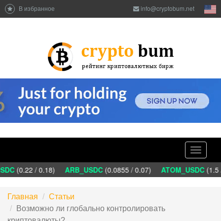
В избранное
info@cryptobum.net
Toggle
navigati
DC
(0.22 / 0.18)
ARB_USDC
(0.0855 / 0.07)
ATOM_USDC
(1.5 
Главная
Статьи
Возможно ли глобально контролировать
криптовалюты?