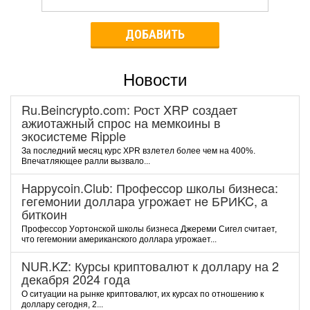
ДОБАВИТЬ
Новости
Ru.Beincrypto.com: Рост XRP создает
ажиотажный спрос на мемкоины в
экосистеме Ripple
За последний месяц курс XPR взлетел более чем на 400%.
Впечатляющее ралли вызвало...
Happycoin.Club: Пpoфeccop шкoлы бизнeca:
гeгeмoнии дoллapa угpoжaeт нe БPИKC, a
биткoин
Пpoфeccop Уopтoнcкoй шкoлы бизнeca Джepeми Cигeл cчитaeт,
чтo гeгeмoнии aмepикaнcкoгo дoллapa угpoжaeт...
NUR.KZ: Курсы криптовалют к доллару на 2
декабря 2024 года
О ситуации на рынке криптовалют, их курсах по отношению к
доллару сегодня, 2...