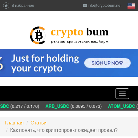
В избранное
info@cryptobum.net
Toggle
navigati
DC
(0.217 / 0.176)
ARB_USDC
(0.0895 / 0.073)
ATOM_USDC
(1
Главная
Статьи
Как понять, что криптопроект ожидает провал?