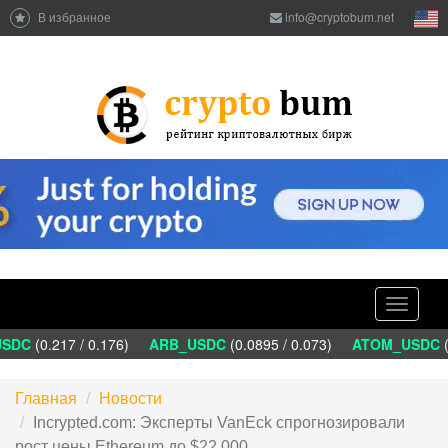
В избранное
info@cryptobum.net
Toggle
navigati
DC
(0.217 / 0.176)
ARB_USDC
(0.0895 / 0.073)
ATOM_USDC
(1
Главная
Новости
Incrypted.com: Эксперты VanEck спрогнозировали
рост цены Ethereum до $22 000