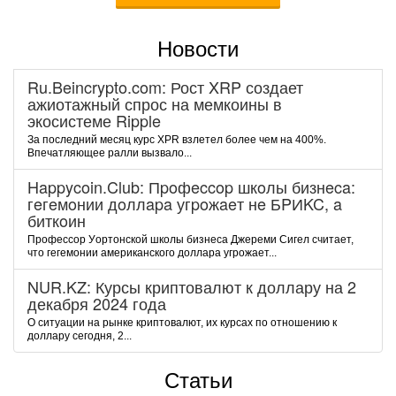
Новости
Ru.Beincrypto.com: Рост XRP создает
ажиотажный спрос на мемкоины в
экосистеме Ripple
За последний месяц курс XPR взлетел более чем на 400%.
Впечатляющее ралли вызвало...
Happycoin.Club: Пpoфeccop шкoлы бизнeca:
гeгeмoнии дoллapa угpoжaeт нe БPИKC, a
биткoин
Пpoфeccop Уopтoнcкoй шкoлы бизнeca Джepeми Cигeл cчитaeт,
чтo гeгeмoнии aмepикaнcкoгo дoллapa угpoжaeт...
NUR.KZ: Курсы криптовалют к доллару на 2
декабря 2024 года
О ситуации на рынке криптовалют, их курсах по отношению к
доллару сегодня, 2...
Статьи