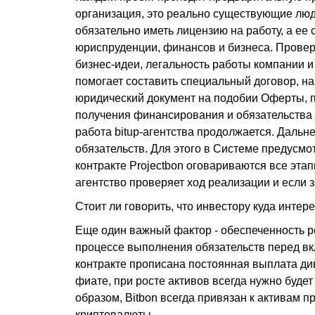
организация, это реально существующие люд
обязательно иметь лицензию на работу, а е
юриспруденции, финансов и бизнеса. Проверк
бизнес-идеи, легальность работы компании 
помогает составить специальный договор, н
юридический документ на подобии Оферты, п
получения финансирования и обязательства у
работа bitup-агентства продолжается. Дальн
обязательств. Для этого в Системе предусм
контракте Projectbon оговариваются все эта
агентство проверяет ход реализации и если 
Стоит ли говорить, что инвестору куда интер
Еще один важный фактор - обеспеченность ре
процессе выполнения обязательств перед вкл
контракте прописана постоянная выплата ди
фиате, при росте активов всегда нужно будет
образом, Bitbon всегда привязан к активам 
криптовалюты.