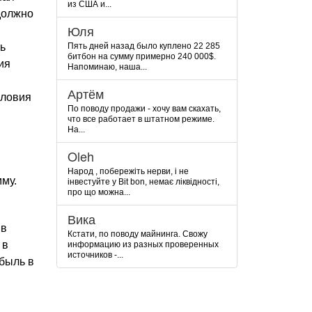
из США и...
должно
Юля
ь
Пять дней назад было куплено 22 285
битбон на сумму примерно 240 000$.
ия
Напоминаю, наша...
Артём
словия
По поводу продажи - хочу вам скахать,
что все работает в штатном режиме.
На...
Oleh
Народ , побережіть нерви, і не
му.
інвестуйте у Bit bon, немає ліквідності,
про що можна...
Вика
 в
Кстати, по поводу майнинга. Свожу
 в
информацию из разных проверенных
источников -...
ибыль в