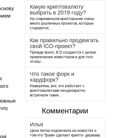
Какую криптовалюту
основу
выбрать в 2019 году?
анием
На современном крипторынке очень
много различных проектов, которые
стараются...
Как правильно продвигать
свой ICO-проект?
Прежде всего, ICO создается с целью
привлечения инвесторов и для того
чтобы...
Что такое форк и
хардфорк?
я
кого
Наверняка, все, кто работает с
криптовалютами неоднократно
встречали такие...
сновные
 что
Комментарии
Илья
Цена битка подскочила на новостях о
том что Трамп сделает крипто- державу
ная