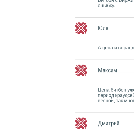
Битбон с Биржи
ошибку.
Юля
А цена и вправ
Максим
Цена битбон уже
период краудсей
весной, так мно
Дмитрий