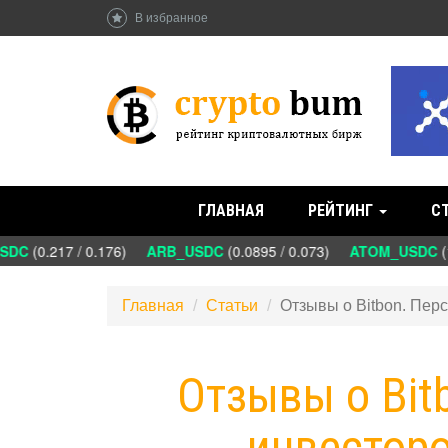
В избранное
ГЛАВНАЯ
РЕЙТИНГ
С
C
(0.217 / 0.176)
ARB_USDC
(0.0895 / 0.073)
ATOM_USDC
(1.5
Главная
Статьи
Отзывы о Bitbon. Перс
Отзывы о Bit
инвесторо