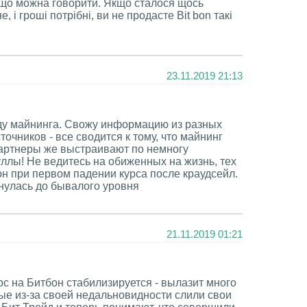
о що можна говорити. Якщо сталося щось
 і гроші потрібні, ви не продасте Bit bon такі
23.11.2019 21:13
оду майнинга. Свожу информацию из разных
очников - все сводится к тому, что майнинг
Партнеры же выстраивают по немногу
ллы! Не ведитесь на обиженных на жизнь, тех
он при первом падении курса после краудсейл.
нулась до бывалого уровня
21.11.2019 01:21
рс на Битбон стабилизируется - вылазит много
ые из-за своей недальновидности слили свои