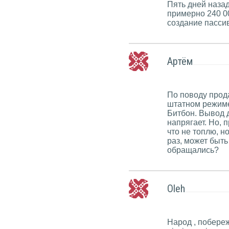
Пять дней назад
примерно 240 0
создание пассив
Артём
По поводу прода
штатном режиме
Битбон. Вывод д
напрягает. Но, 
что не топлю, н
раз, может быть
обращались?
Oleh
Народ , побережі