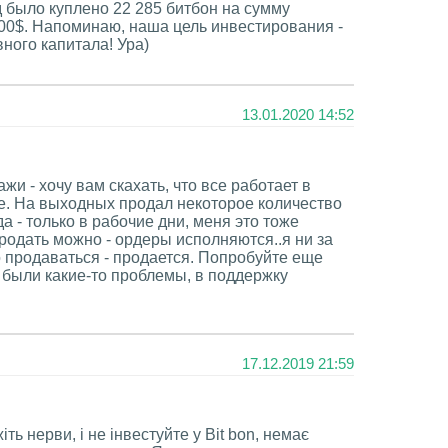
 было куплено 22 285 битбон на сумму
00$. Напоминаю, наша цель инвестирования -
ного капитала! Ура)
13.01.2020 14:52
жи - хочу вам скахать, что все работает в
. На выходных продал некоторое количество
а - только в рабочие дни, меня это тоже
продать можно - ордеры исполняются..я ни за
о продаваться - продается. Попробуйте еще
 были какие-то проблемы, в поддержку
17.12.2019 21:59
ть нерви, і не інвестуйте у Bit bon, немає