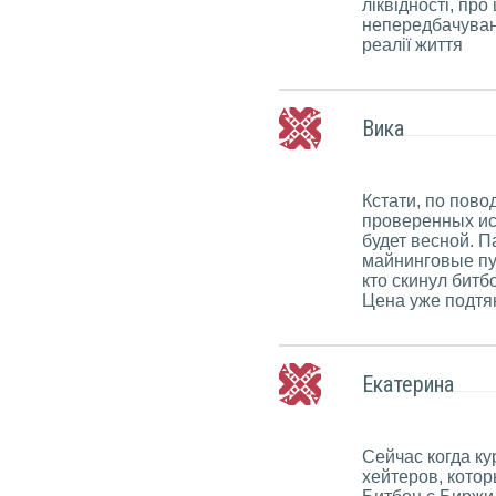
ліквідності, пр
непередбачуване,
реалії життя
Вика
Кстати, по пов
проверенных ист
будет весной. 
майнинговые пу
кто скинул битб
Цена уже подтя
Екатерина
Сейчас когда ку
хейтеров, котор