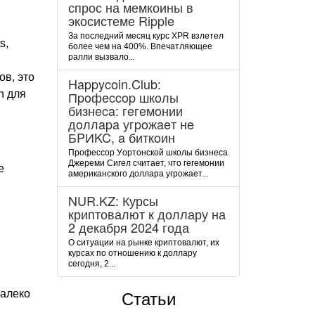
спрос на мемкоины в
экосистеме Ripple
За последний месяц курс XPR взлетел
s,
более чем на 400%. Впечатляющее
ралли вызвало...
ов, это
Happycoin.Club:
n для
Пpoфeccop шкoлы
бизнeca: гeгeмoнии
дoллapa угpoжaeт нe
БPИKC, a биткoин
Пpoфeccop Уopтoнcкoй шкoлы бизнeca
Джepeми Cигeл cчитaeт, чтo гeгeмoнии
е
aмepикaнcкoгo дoллapa угpoжaeт...
и
NUR.KZ: Курсы
криптовалют к доллару на
2 декабря 2024 года
О ситуации на рынке криптовалют, их
курсах по отношению к доллару
сегодня, 2...
далеко
Статьи