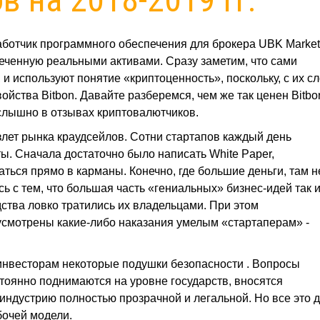
аботчик программного обеспечения для брокера UBK Market
еченную реальными активами. Сразу заметим, что сами
и используют понятие «криптоценность», поскольку, с их сл
ойства Bitbon. Давайте разберемся, чем же так ценен Bitbo
о слышно в отзывах криптовалютчиков.
злет рынка краудсейлов. Сотни стартапов каждый день
ы. Сначала достаточно было написать White Paper,
ться прямо в карманы. Конечно, где большие деньги, там н
 с тем, что большая часть «гениальных» бизнес-идей так 
ства ловко тратились их владельцами. При этом
усмотрены какие-либо наказания умелым «стартаперам» -
инвесторам некоторые подушки безопасности . Вопросы
тоянно поднимаются на уровне государств, вносятся
индустрию полностью прозрачной и легальной. Но все это 
бочей модели.