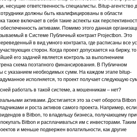
и, несущие ответственность специалисты. Bitup-агентство 
е сотрудники должны быть квалифицированы в области
а также включает в себя такие аспекты как перспективност
и обеспеченность активами. Помимо этого данная организац
азываемый в Системе Публичный контракт Projectbon. Это
ереведенный в вид умного контракта, где расписаны все у
частвующих сторон. Когда проект допускается на биржу, то
ейшей его задачей является контроль за выполнением
отрена схема поэтапного финансирования. В Публичном
пы с указанием необходимых сумм. На каждом этапе bitup-
задуманное исполняется, то проект получает следующую сум
есней работать в такой системе, а мошенникам – нет?
альными активами. Достигается это за счет оборота Bitbon
адчиками и роста активов самого проекта. Например, если
видендов в Bitbon, то владельцу бизнеса, получающему пр
 покупать Bitbon и расплачиваться им с инвесторами. Таким
проектов и меньше подвержен волатильности, как другие