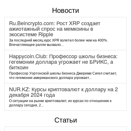
Новости
Ru.Beincrypto.com: Рост XRP создает
ажиотажный спрос на мемкоины в
экосистеме Ripple
За последний месяц курс XPR взлетел более чем на 400%.
Впечатляющее ралли вызвало...
Happycoin.Club: Пpoфeccop шкoлы бизнeca:
гeгeмoнии дoллapa угpoжaeт нe БPИKC, a
биткoин
Пpoфeccop Уopтoнcкoй шкoлы бизнeca Джepeми Cигeл cчитaeт,
чтo гeгeмoнии aмepикaнcкoгo дoллapa угpoжaeт...
NUR.KZ: Курсы криптовалют к доллару на 2
декабря 2024 года
О ситуации на рынке криптовалют, их курсах по отношению к
доллару сегодня, 2...
Статьи