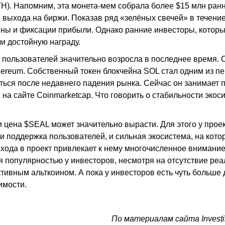
H). Напомним, эта монета-мем собрала более $15 млн ран
выхода на биржи. Показав ряд «зелёных свечей» в течение
ены и фиксации прибыли. Однако ранние инвесторы, котор
ли достойную награду.
у пользователей значительно возросла в последнее время. 
hereum. Собственный токен блокчейна SOL стал одним из п
ться после недавнего падения рынка. Сейчас он занимает 
 на сайте Coinmarketcap. Что говорить о стабильности эко
цена $SEAL может значительно вырасти. Для этого у прое
и поддержка пользователей, и сильная экосистема, на кото
 входа в проект привлекает к нему многочисленное внимани
ся популярностью у инвесторов, несмотря на отсутствие ре
ктивным альткоином. А пока у инвесторов есть чуть больше 
имости.
По материалам сайта Invest