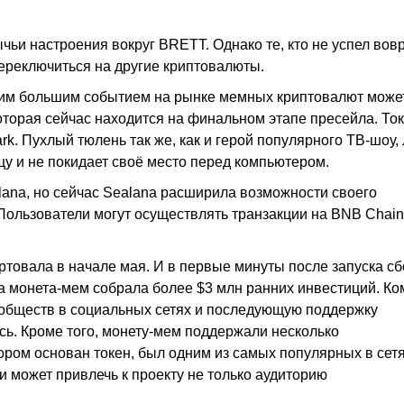
ьи настроения вокруг BRETT. Однако те, кто не успел вов
переключиться на другие криптовалюты.
щим большим событием на рынке мемных криптовалют може
оторая сейчас находится на финальном этапе пресейла. То
rk. Пухлый тюлень так же, как и герой популярного ТВ-шоу,
у и не покидает своё место перед компьютером.
lana, но сейчас Sealana расширила возможности своего
Пользователи могут осуществлять транзакции на BNB Chain
товала в начале мая. И в первые минуты после запуска с
та монета-мем собрала более $3 млн ранних инвестиций. К
сообществ в социальных сетях и последующую поддержку
ось. Кроме того, монету-мем поддержали несколько
ром основан токен, был одним из самых популярных в сетя
 может привлечь к проекту не только аудиторию