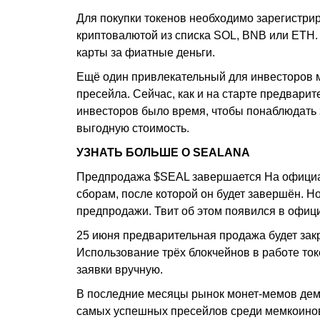
Для покупки токенов необходимо зарегистри
криптовалютой из списка SOL, BNB или ETH.
карты за фиатные деньги.
Ещё один привлекательный для инвесторов м
пресейла. Сейчас, как и на старте предварит
инвесторов было время, чтобы понаблюдать з
выгодную стоимость.
УЗНАТЬ БОЛЬШЕ О SEALANA
Предпродажа $SEAL завершается На официал
сборам, после которой он будет завершён. Н
предпродажи. Твит об этом появился в офиц
25 июня предварительная продажа будет зак
Использование трёх блокчейнов в работе то
заявки вручную.
В последние месяцы рынок монет-мемов демо
самых успешных пресейлов среди мемкоинов н