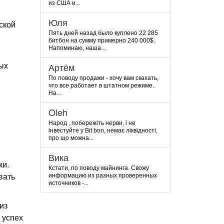
из США и...
Юля
ской
Пять дней назад было куплено 22 285
битбон на сумму примерно 240 000$.
Напоминаю, наша...
Артём
ных
По поводу продажи - хочу вам скахать,
что все работает в штатном режиме.
На...
Oleh
Народ , побережіть нерви, і не
інвестуйте у Bit bon, немає ліквідності,
про що можна...
Вика
ки.
Кстати, по поводу майнинга. Свожу
информацию из разных проверенных
вать
источников -...
из
 успех