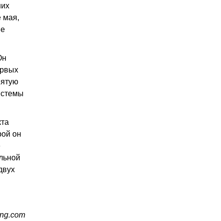
них
 мая,
ые
Он
ервых
пятую
системы
кта
рой он
е
альной
двух
ing.com