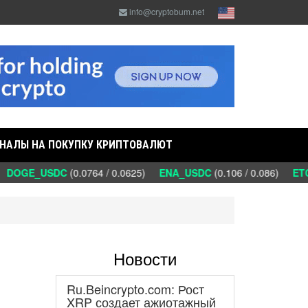
info@cryptobum.net
НАЛЫ НА ПОКУПКУ КРИПТОВАЛЮТ
OGE_USDC
(0.0764 / 0.0625)
ENA_USDC
(0.106 / 0.086)
ETC_
Новости
Ru.Beincrypto.com: Рост
XRP создает ажиотажный