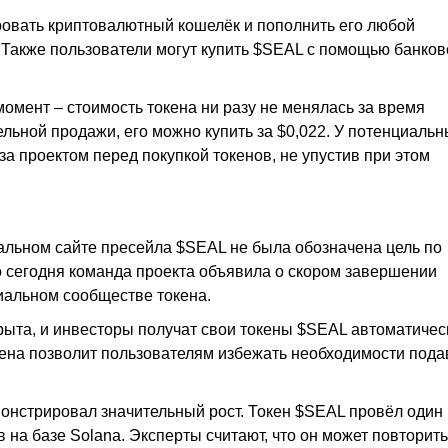
ровать криптовалютный кошелёк и пополнить его любой
 Также пользователи могут купить $SEAL с помощью банков
омент – стоимость токена ни разу не менялась за время
ельной продажи, его можно купить за $0,022. У потенциаль
а проектом перед покупкой токенов, не упустив при этом
ьном сайте пресейла $SEAL не была обозначена цель по
о сегодня команда проекта объявила о скором завершении
иальном сообществе токена.
рыта, и инвесторы получат свои токены $SEAL автоматичес
кена позволит пользователям избежать необходимости пода
нстрировал значительный рост. Токен $SEAL провёл один 
а базе Solana. Эксперты считают, что он может повторить