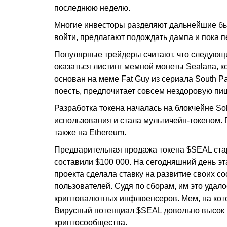
последнюю неделю.
Многие инвесторы разделяют дальнейшие быч
войти, предлагают подождать дампа и пока 
Популярные трейдеры считают, что следую
оказаться листинг мемной монеты Sealana, к
основан на меме Fat Guy из сериала South Pa
поесть, предпочитает совсем нездоровую пищ
Разработка токена началась на блокчейне So
использования и стала мультичейн-токеном. 
также на Ethereum.
Предварительная продажа токена $SEAL стар
составили $100 000. На сегодняшний день э
проекта сделала ставку на развитие своих 
пользователей. Судя по сборам, им это удал
криптовалютных инфлюенсеров. Мем, на кото
Вирусный потенциал $SEAL довольно высок и
криптосообщества.