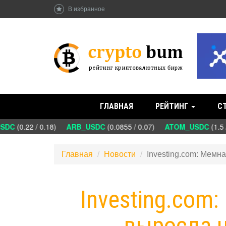
В избранное
ГЛАВНАЯ
РЕЙТИНГ
С
C
(0.22 / 0.18)
ARB_USDC
(0.0855 / 0.07)
ATOM_USDC
(1.5 /
Главная
Новости
Investing.com: Мем
Investing.com
выросла 