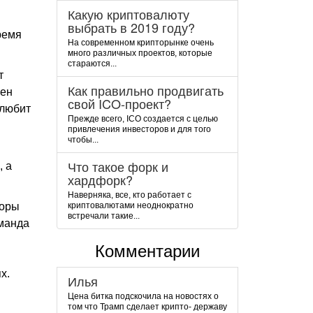
Какую криптовалюту
выбрать в 2019 году?
ремя
На современном крипторынке очень
много различных проектов, которые
стараются...
т
Как правильно продвигать
кен
свой ICO-проект?
 любит
Прежде всего, ICO создается с целью
привлечения инвесторов и для того
чтобы...
Что такое форк и
, а
хардфорк?
Наверняка, все, кто работает с
боры
криптовалютами неоднократно
встречали такие...
оманда
Комментарии
х.
Илья
Цена битка подскочила на новостях о
том что Трамп сделает крипто- державу