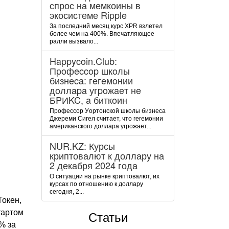
спрос на мемкоины в
экосистеме Ripple
За последний месяц курс XPR взлетел
более чем на 400%. Впечатляющее
ралли вызвало...
Happycoin.Club:
Пpoфeccop шкoлы
бизнeca: гeгeмoнии
дoллapa угpoжaeт нe
БPИKC, a биткoин
Пpoфeccop Уopтoнcкoй шкoлы бизнeca
Джepeми Cигeл cчитaeт, чтo гeгeмoнии
aмepикaнcкoгo дoллapa угpoжaeт...
NUR.KZ: Курсы
криптовалют к доллару на
2 декабря 2024 года
О ситуации на рынке криптовалют, их
курсах по отношению к доллару
сегодня, 2...
Токен,
тартом
Статьи
% за