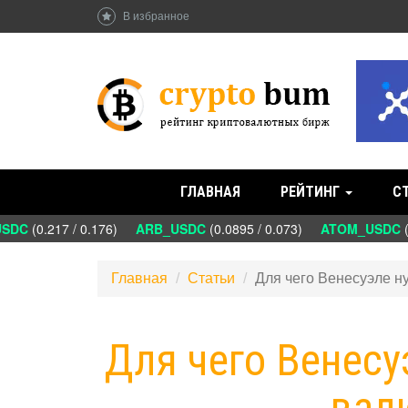
В избранное
ГЛАВНАЯ
РЕЙТИНГ
С
DC
(0.217 / 0.176)
ARB_USDC
(0.0895 / 0.073)
ATOM_USDC
(1.
Главная
Статьи
Для чего Венесуэле н
Для чего Венес
валю