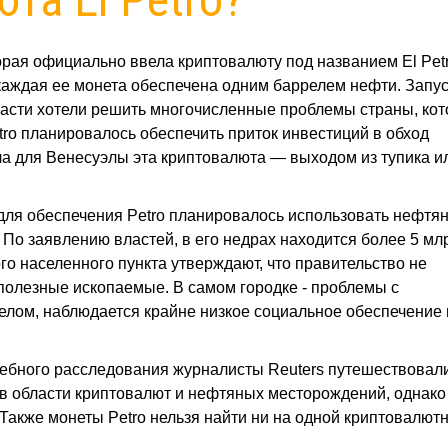
орая официально ввела криптовалюту под названием El Petr
 каждая ее монета обеспечена одним баррелем нефти. Запу
асти хотели решить многочисленные проблемы страны, кот
ro планировалось обеспечить приток инвестиций в обход
ла для Венесуэлы эта криптовалюта — выходом из тупика и
ов для обеспечения Petro планировалось использовать нефтя
По заявлению властей, в его недрах находится более 5 мл
го населенного пункта утверждают, что правительство не
полезные ископаемые. В самом городке - проблемы с
целом, наблюдается крайне низкое социальное обеспечение 
ебного расследования журналисты Reuters путешествовал
 в области криптовалют и нефтяных месторождений, однако
 Также монеты Petro нельзя найти ни на одной криптовалют