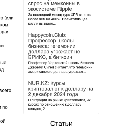
спрос на мемкоины в
экосистеме Ripple
За последний месяц курс XPR взлетел
o (или
более чем на 400%. Впечатляющее
ралли вызвало...
ском
орая
Happycoin.Club:
Пpoфeccop шкoлы
бизнeca: гeгeмoнии
ли
дoллapa угpoжaeт нe
БPИKC, a биткoин
ные
Пpoфeccop Уopтoнcкoй шкoлы бизнeca
Джepeми Cигeл cчитaeт, чтo гeгeмoнии
рд
aмepикaнcкoгo дoллapa угpoжaeт...
NUR.KZ: Курсы
криптовалют к доллару на
всего
2 декабря 2024 года
О ситуации на рынке криптовалют, их
курсах по отношению к доллару
и по
сегодня, 2...
ной
Статьи