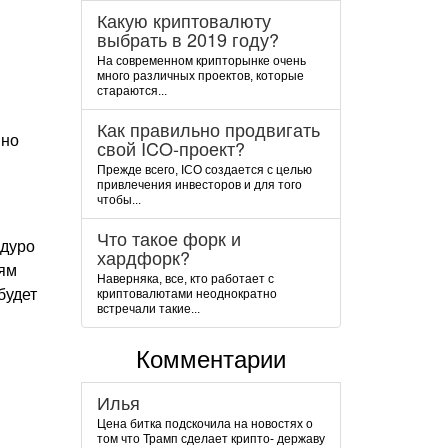
Какую криптовалюту
выбрать в 2019 году?
На современном крипторынке очень
много различных проектов, которые
стараются...
Как правильно продвигать
вно
свой ICO-проект?
Прежде всего, ICO создается с целью
привлечения инвесторов и для того
чтобы...
Что такое форк и
адуро
хардфорк?
иям
Наверняка, все, кто работает с
будет
криптовалютами неоднократно
встречали такие...
Комментарии
Илья
Цена битка подскочила на новостях о
том что Трамп сделает крипто- державу