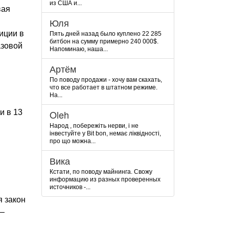
из США и...
вая
Юля
иции в
Пять дней назад было куплено 22 285
битбон на сумму примерно 240 000$.
азовой
Напоминаю, наша...
Артём
По поводу продажи - хочу вам скахать,
что все работает в штатном режиме.
На...
и в 13
Oleh
Народ , побережіть нерви, і не
інвестуйте у Bit bon, немає ліквідності,
про що можна...
Вика
Кстати, по поводу майнинга. Свожу
информацию из разных проверенных
источников -...
я закон
 –