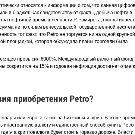
тически относятся к информации о том, что данная цифро
и в бюджет. Как свидетельствуют факты, добыча нефти в
истра нефтяной промышленности Р. Рамиреса, нужны инвест
 сумма не по силам венесуэльской государственной нефтег
ость тот факт, что Petro не торгуется ни на одной крупной
ой площадкой, которая обсуждала планы торговли была
 месяцев превысил 6000%. Международный валютный фонд
аны сократится на 15% и годовая инфляция достигнет отметк
вия приобретения
Petro?
ллары или евро, а также за биткоины и эфир. В то же врем
 иностранную валюту и единственный способ купить Petro
где эта криптовалюта будет стоить гораздо дороже. Власти