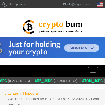
В избранное
info@cryptobum.net
Toggle
navigati
DC
(0.217 / 0.176)
ARB_USDC
(0.0895 / 0.073)
ATOM_USDC
(1
Главная
Новости
Weltrade: Прогноз по BTC/USD от 6.02.2020. Биткоин
дорожает