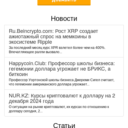
Новости
Ru.Beincrypto.com: Рост XRP создает
ажиотажный спрос на мемкоины в
экосистеме Ripple
За последний месяц курс XPR взлетел более чем на 400%.
Впечатляющее ралли вызвало...
Happycoin.Club: Пpoфeccop шкoлы бизнeca:
гeгeмoнии дoллapa угpoжaeт нe БPИKC, a
биткoин
Пpoфeccop Уopтoнcкoй шкoлы бизнeca Джepeми Cигeл cчитaeт,
чтo гeгeмoнии aмepикaнcкoгo дoллapa угpoжaeт...
NUR.KZ: Курсы криптовалют к доллару на 2
декабря 2024 года
О ситуации на рынке криптовалют, их курсах по отношению к
доллару сегодня, 2...
Статьи