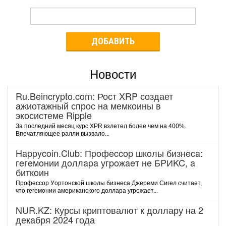
ДОБАВИТЬ
Новости
Ru.Beincrypto.com: Рост XRP создает
ажиотажный спрос на мемкоины в
экосистеме Ripple
За последний месяц курс XPR взлетел более чем на 400%.
Впечатляющее ралли вызвало...
Happycoin.Club: Пpoфeccop шкoлы бизнeca:
гeгeмoнии дoллapa угpoжaeт нe БPИKC, a
биткoин
Пpoфeccop Уopтoнcкoй шкoлы бизнeca Джepeми Cигeл cчитaeт,
чтo гeгeмoнии aмepикaнcкoгo дoллapa угpoжaeт...
NUR.KZ: Курсы криптовалют к доллару на 2
декабря 2024 года