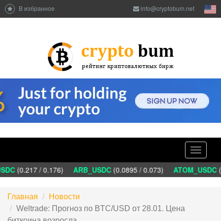
В избранное
info@cryptobum.net
Toggle
navigati
DC
(0.217 / 0.176)
ARB_USDC
(0.0895 / 0.073)
ATOM_USDC
(1
Главная
Новости
Weltrade: Прогноз по BTC/USD от 28.01. Цена
биткоина возросла