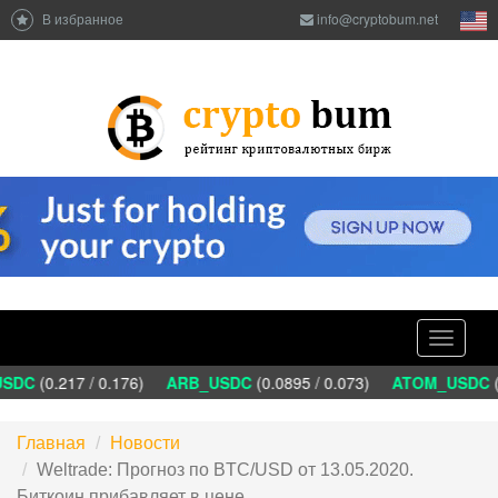
В избранное
info@cryptobum.net
Toggle
navigati
DC
(0.217 / 0.176)
ARB_USDC
(0.0895 / 0.073)
ATOM_USDC
(1
Главная
Новости
Weltrade: Прогноз по BTC/USD от 13.05.2020.
Биткоин прибавляет в цене