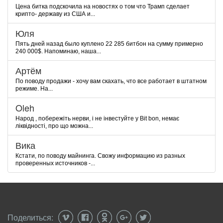
Цена битка подскочила на новостях о том что Трамп сделает
крипто- державу из США и...
Юля
Пять дней назад было куплено 22 285 битбон на сумму примерно
240 000$. Напоминаю, наша...
Артём
По поводу продажи - хочу вам скахать, что все работает в штатном
режиме. На...
Oleh
Народ , побережіть нерви, і не інвестуйте у Bit bon, немає
ліквідності, про що можна...
Вика
Кстати, по поводу майнинга. Свожу информацию из разных
проверенных источников -...
Поделиться: