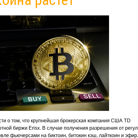
сти о том, что крупнейшая брокерская компания США TD
тной биржи Erisx. В случае получения разрешения от регул
овле фьючерсами на биктоин, битокин кэш, лайткоин и эфир