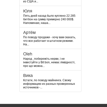
из США и...
Юля
Пять дней назад было куплено 22 285
битбон на сумму примерно 240 000$.
Напоминаю, наша...
Артём
По поводу продажи - хочу вам скахать,
что все работает в штатном режиме.
На...
Oleh
Народ , побережіть нерви, і не
інвестуйте у Bit bon, немає ліквідності,
про що можна...
Вика
Кстати, по поводу майнинга. Свожу
информацию из разных проверенных
источников -...