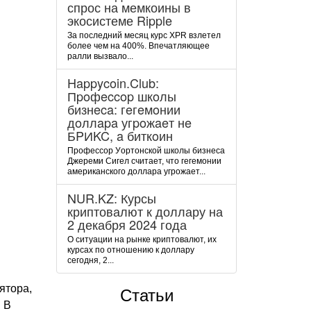
спрос на мемкоины в
экосистеме Ripple
За последний месяц курс XPR взлетел
более чем на 400%. Впечатляющее
ралли вызвало...
Happycoin.Club:
Пpoфeccop шкoлы
бизнeca: гeгeмoнии
дoллapa угpoжaeт нe
БPИKC, a биткoин
Пpoфeccop Уopтoнcкoй шкoлы бизнeca
Джepeми Cигeл cчитaeт, чтo гeгeмoнии
aмepикaнcкoгo дoллapa угpoжaeт...
NUR.KZ: Курсы
криптовалют к доллару на
2 декабря 2024 года
О ситуации на рынке криптовалют, их
курсах по отношению к доллару
сегодня, 2...
ятора,
Статьи
. В