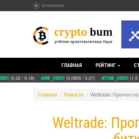
В избранное
ГЛАВНАЯ
РЕЙТИНГ
С
DC
(0.22 / 0.18)
ARB_USDC
(0.0855 / 0.07)
ATOM_USDC
(1.5 
Главная
Новости
Weltrade: Прогноз п
Weltrade: Про
бит