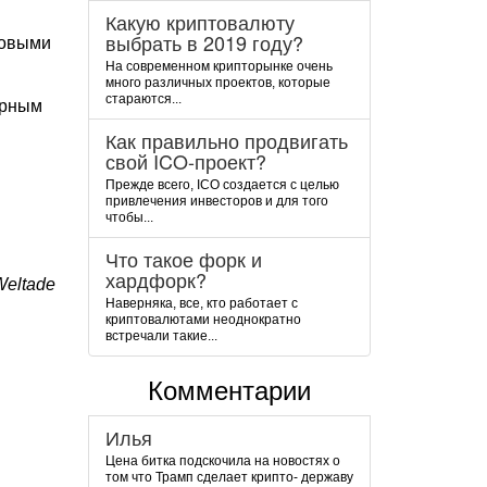
Какую криптовалюту
выбрать в 2019 году?
совыми
На современном крипторынке очень
много различных проектов, которые
стараются...
ярным
Как правильно продвигать
свой ICO-проект?
Прежде всего, ICO создается с целью
привлечения инвесторов и для того
чтобы...
Что такое форк и
хардфорк?
eltade
Наверняка, все, кто работает с
криптовалютами неоднократно
встречали такие...
Комментарии
Илья
Цена битка подскочила на новостях о
том что Трамп сделает крипто- державу