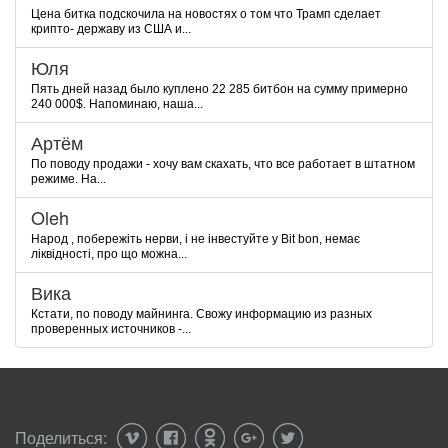
Цена битка подскочила на новостях о том что Трамп сделает
крипто- державу из США и...
Юля
Пять дней назад было куплено 22 285 битбон на сумму примерно
240 000$. Напоминаю, наша...
Артём
По поводу продажи - хочу вам скахать, что все работает в штатном
режиме. На...
Oleh
Народ , побережіть нерви, і не інвестуйте у Bit bon, немає
ліквідності, про що можна...
Вика
Кстати, по поводу майнинга. Свожу информацию из разных
проверенных источников -...
Поделиться: