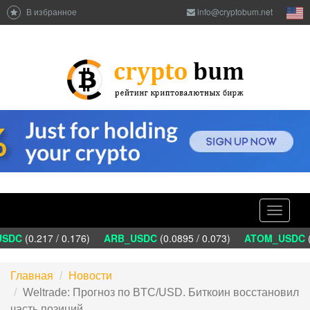
В избранное
info@cryptobum.net
Toggle
navigati
SDC
(0.217 / 0.176)
ARB_USDC
(0.0895 / 0.073)
ATOM_USDC
(1
Главная
Новости
Weltrade: Прогноз по BTC/USD. Биткоин восстановил
часть позиций