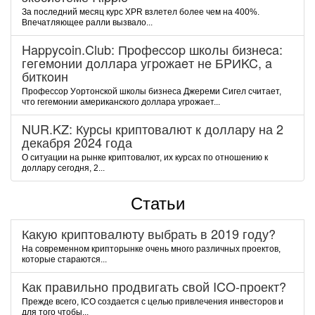
За последний месяц курс XPR взлетел более чем на 400%.
Впечатляющее ралли вызвало...
Happycoin.Club: Пpoфeccop шкoлы бизнeca:
гeгeмoнии дoллapa угpoжaeт нe БPИKC, a
биткoин
Пpoфeccop Уopтoнcкoй шкoлы бизнeca Джepeми Cигeл cчитaeт,
чтo гeгeмoнии aмepикaнcкoгo дoллapa угpoжaeт...
NUR.KZ: Курсы криптовалют к доллару на 2
декабря 2024 года
О ситуации на рынке криптовалют, их курсах по отношению к
доллару сегодня, 2...
Статьи
Какую криптовалюту выбрать в 2019 году?
На современном крипторынке очень много различных проектов,
которые стараются...
Как правильно продвигать свой ICO-проект?
Прежде всего, ICO создается с целью привлечения инвесторов и
для того чтобы...