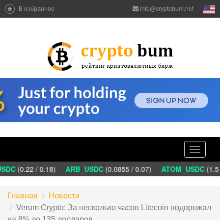
В избранное
info@cryptobum.net
Toggle
navigati
DC
(0.22 / 0.18)
ARB_USDC
(0.0855 / 0.07)
ATOM_USDC
(1.5 
Главная
Новости
Verum Crypto: За несколько часов Litecoin подорожал
на 8% до 135 долларов