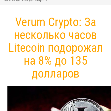
Verum Crypto: За
несколько часов
Litecoin подорожал
на 8% до 135
долларов