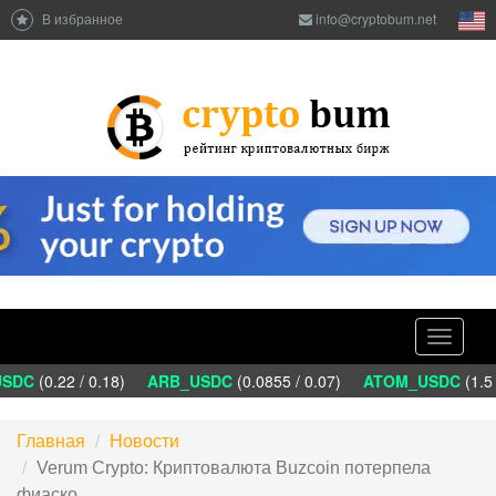
В избранное
info@cryptobum.net
Toggle
navigati
DC
(0.22 / 0.18)
ARB_USDC
(0.0855 / 0.07)
ATOM_USDC
(1.5 
Главная
Новости
Verum Crypto: Криптовалюта Buzcoin потерпела
фиаско