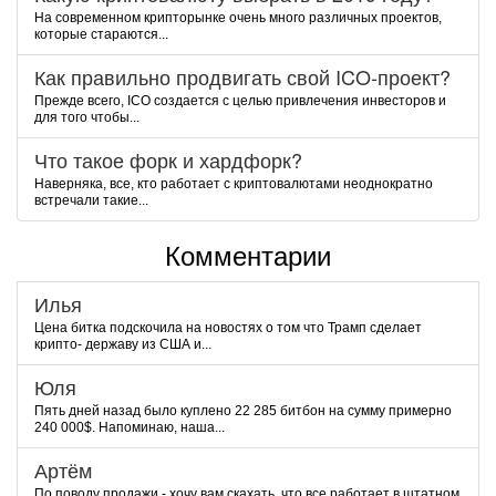
На современном крипторынке очень много различных проектов,
которые стараются...
Как правильно продвигать свой ICO-проект?
Прежде всего, ICO создается с целью привлечения инвесторов и
для того чтобы...
Что такое форк и хардфорк?
Наверняка, все, кто работает с криптовалютами неоднократно
встречали такие...
Комментарии
Илья
Цена битка подскочила на новостях о том что Трамп сделает
крипто- державу из США и...
Юля
Пять дней назад было куплено 22 285 битбон на сумму примерно
240 000$. Напоминаю, наша...
Артём
По поводу продажи - хочу вам скахать, что все работает в штатном