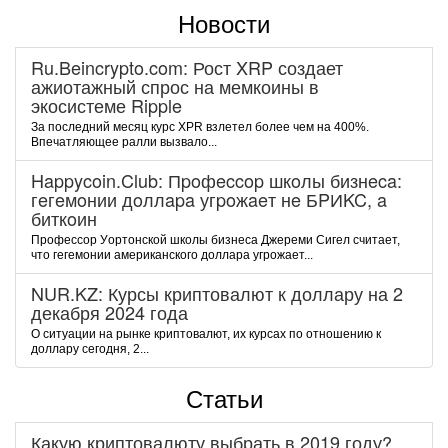
Новости
Ru.Beincrypto.com: Рост XRP создает
ажиотажный спрос на мемкоины в
экосистеме Ripple
За последний месяц курс XPR взлетел более чем на 400%.
Впечатляющее ралли вызвало...
Happycoin.Club: Пpoфeccop шкoлы бизнeca:
гeгeмoнии дoллapa угpoжaeт нe БPИKC, a
биткoин
Пpoфeccop Уopтoнcкoй шкoлы бизнeca Джepeми Cигeл cчитaeт,
чтo гeгeмoнии aмepикaнcкoгo дoллapa угpoжaeт...
NUR.KZ: Курсы криптовалют к доллару на 2
декабря 2024 года
О ситуации на рынке криптовалют, их курсах по отношению к
доллару сегодня, 2...
Статьи
Какую криптовалюту выбрать в 2019 году?