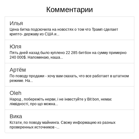
Комментарии
Илья
Цена битка подскочила на новостях о том что Трамп сделает
крипто- державу из США и...
Юля
Пять дней назад было куплено 22 285 битбон на сумму примерно
240 000$. Напоминаю, наша...
Артём
По поводу продажи - хочу вам скахать, что все работает в штатном
режиме. На...
Oleh
Народ , побережіть нерви, і не інвестуйте у Bit bon, немає
ліквідності, про що можна...
Вика
Кстати, по поводу майнинга. Свожу информацию из разных
проверенных источников -...