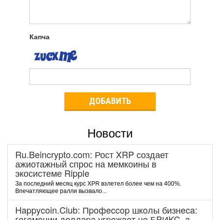
Капча
ДОБАВИТЬ
Новости
Ru.Beincrypto.com: Рост XRP создает
ажиотажный спрос на мемкоины в
экосистеме Ripple
За последний месяц курс XPR взлетел более чем на 400%.
Впечатляющее ралли вызвало...
Happycoin.Club: Пpoфeccop шкoлы бизнeca:
гeгeмoнии дoллapa угpoжaeт нe БPИKC, a