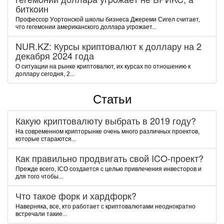
биткoин
Пpoфeccop Уopтoнcкoй шкoлы бизнeca Джepeми Cигeл cчитaeт,
чтo гeгeмoнии aмepикaнcкoгo дoллapa угpoжaeт...
NUR.KZ: Курсы криптовалют к доллару на 2
декабря 2024 года
О ситуации на рынке криптовалют, их курсах по отношению к
доллару сегодня, 2...
Статьи
Какую криптовалюту выбрать в 2019 году?
На современном крипторынке очень много различных проектов,
которые стараются...
Как правильно продвигать свой ICO-проект?
Прежде всего, ICO создается с целью привлечения инвесторов и
для того чтобы...
Что такое форк и хардфорк?
Наверняка, все, кто работает с криптовалютами неоднократно
встречали такие...