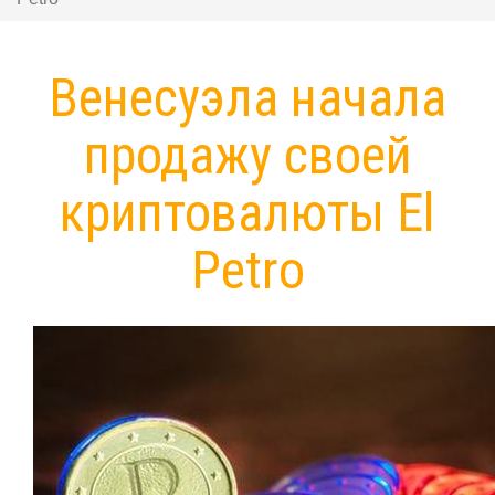
Венесуэла начала
продажу своей
криптовалюты El
Petro