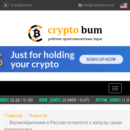
В избранное
info@cryptobum.net
Toggle
navigati
DC
(0.22 / 0.18)
ARB_USDC
(0.0855 / 0.07)
ATOM_USDC
(1.5 
Главная
Новости
Великобритания и Россия готовятся к запуску своих
криптовалют