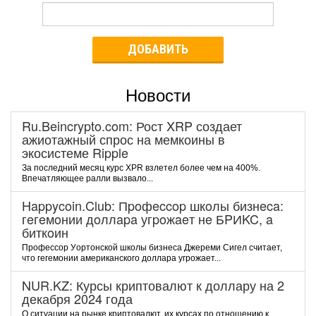
ДОБАВИТЬ
Новости
Ru.Beincrypto.com: Рост XRP создает
ажиотажный спрос на мемкоины в
экосистеме Ripple
За последний месяц курс XPR взлетел более чем на 400%.
Впечатляющее ралли вызвало...
Happycoin.Club: Пpoфeccop шкoлы бизнeca:
гeгeмoнии дoллapa угpoжaeт нe БPИKC, a
биткoин
Пpoфeccop Уopтoнcкoй шкoлы бизнeca Джepeми Cигeл cчитaeт,
чтo гeгeмoнии aмepикaнcкoгo дoллapa угpoжaeт...
NUR.KZ: Курсы криптовалют к доллару на 2
декабря 2024 года
О ситуации на рынке криптовалют, их курсах по отношению к