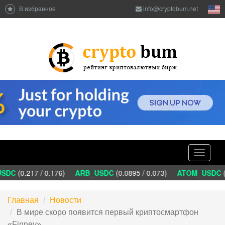
В избранное
info@cryptobum.net
Toggle
navigati
SDC
(0.217 / 0.176)
ARB_USDC
(0.0895 / 0.073)
ATOM_USDC
(1
Главная
Новости
В мире скоро появится первый криптосмартфон
«Finney»