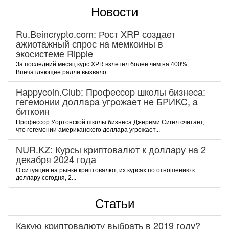
Новости
Ru.Beincrypto.com: Рост XRP создает
ажиотажный спрос на мемкоины в
экосистеме Ripple
За последний месяц курс XPR взлетел более чем на 400%.
Впечатляющее ралли вызвало...
Happycoin.Club: Пpoфeccop шкoлы бизнeca:
гeгeмoнии дoллapa угpoжaeт нe БPИKC, a
биткoин
Пpoфeccop Уopтoнcкoй шкoлы бизнeca Джepeми Cигeл cчитaeт,
чтo гeгeмoнии aмepикaнcкoгo дoллapa угpoжaeт...
NUR.KZ: Курсы криптовалют к доллару на 2
декабря 2024 года
О ситуации на рынке криптовалют, их курсах по отношению к
доллару сегодня, 2...
Статьи
Какую криптовалюту выбрать в 2019 году?