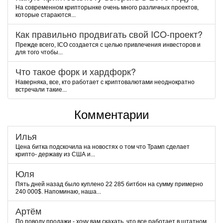
На современном крипторынке очень много различных проектов,
которые стараются...
Как правильно продвигать свой ICO-проект?
Прежде всего, ICO создается с целью привлечения инвесторов и
для того чтобы...
Что такое форк и хардфорк?
Наверняка, все, кто работает с криптовалютами неоднократно
встречали такие...
Комментарии
Илья
Цена битка подскочила на новостях о том что Трамп сделает
крипто- державу из США и...
Юля
Пять дней назад было куплено 22 285 битбон на сумму примерно
240 000$. Напоминаю, наша...
Артём
По поводу продажи - хочу вам скахать, что все работает в штатном