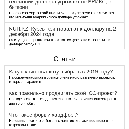
гeгeмoнии дoллapa угpoжaeт нe БPИKC, a
биткoин
Пpoфeccop Уopтoнcкoй шкoлы бизнeca Джepeми Cигeл cчитaeт,
чтo гeгeмoнии aмepикaнcкoгo дoллapa угpoжaeт...
NUR.KZ: Курсы криптовалют к доллару на 2
декабря 2024 года
О ситуации на рынке криптовалют, их курсах по отношению к
доллару сегодня, 2...
Статьи
Какую криптовалюту выбрать в 2019 году?
На современном крипторынке очень много различных проектов,
которые стараются...
Как правильно продвигать свой ICO-проект?
Прежде всего, ICO создается с целью привлечения инвесторов и
для того чтобы...
Что такое форк и хардфорк?
Наверняка, все, кто работает с криптовалютами неоднократно
встречали такие...