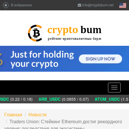
В избранное
info@cryptobum.net
Toggle
navigati
DC
(0.22 / 0.18)
ARB_USDC
(0.0855 / 0.07)
ATOM_USDC
(1.5 /
Главная
Новости
Traders Union: Стейкинг Ethereum достиг рекордного
уровня: последствия для экосистемы