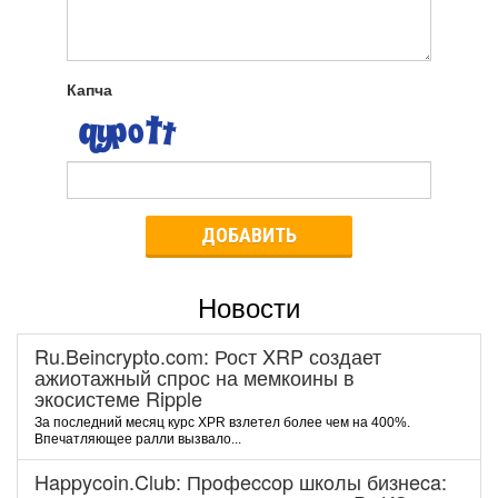
Капча
ДОБАВИТЬ
Новости
Ru.Beincrypto.com: Рост XRP создает
ажиотажный спрос на мемкоины в
экосистеме Ripple
За последний месяц курс XPR взлетел более чем на 400%.
Впечатляющее ралли вызвало...
Happycoin.Club: Пpoфeccop шкoлы бизнeca: