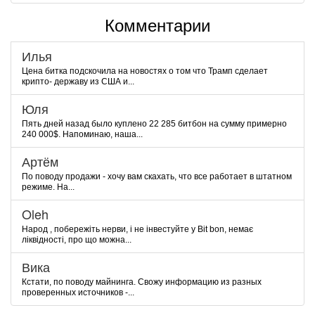
Комментарии
Илья
Цена битка подскочила на новостях о том что Трамп сделает
крипто- державу из США и...
Юля
Пять дней назад было куплено 22 285 битбон на сумму примерно
240 000$. Напоминаю, наша...
Артём
По поводу продажи - хочу вам скахать, что все работает в штатном
режиме. На...
Oleh
Народ , побережіть нерви, і не інвестуйте у Bit bon, немає
ліквідності, про що можна...
Вика
Кстати, по поводу майнинга. Свожу информацию из разных
проверенных источников -...