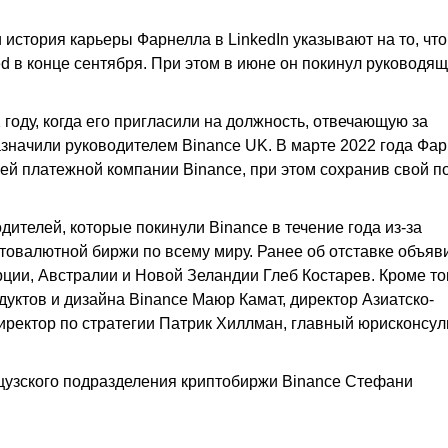
стория карьеры Фарнелла в LinkedIn указывают на то, что
ted в конце сентября. При этом в июне он покинул руководя
году, когда его пригласили на должность, отвечающую за
азначили руководителем Binance UK. В марте 2022 года Фа
ней платежной компании Binance, при этом сохранив свой по
дителей, которые покинули Binance в течение года из-за
товалютной биржи по всему миру. Ранее об отставке объяв
рции, Австралии и Новой Зеландии Глеб Костарев. Кроме то
дуктов и дизайна Binance Маюр Камат, директор Азиатско-
директор по стратегии Патрик Хиллман, главный юрисконсул
узского подразделения криптобиржи Binance Стефани