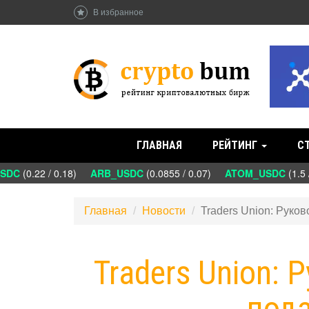
В избранное
ГЛАВНАЯ
РЕЙТИНГ
С
DC
(0.22 / 0.18)
ARB_USDC
(0.0855 / 0.07)
ATOM_USDC
(1.5 /
Главная
Новости
Traders Union: Руко
Traders Union: 
пода