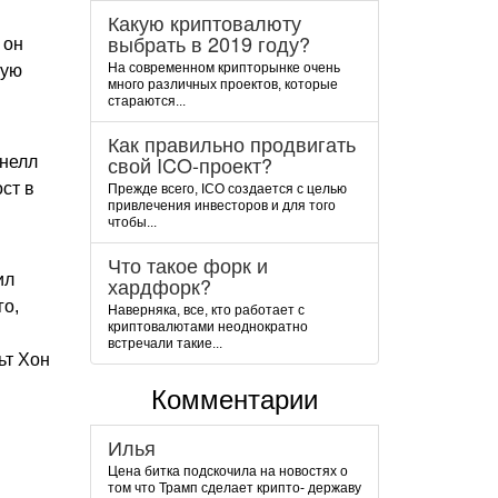
Какую криптовалюту
выбрать в 2019 году?
 он
На современном крипторынке очень
щую
много различных проектов, которые
стараются...
Как правильно продвигать
свой ICO-проект?
рнелл
ст в
Прежде всего, ICO создается с целью
привлечения инвесторов и для того
чтобы...
Что такое форк и
ил
хардфорк?
го,
Наверняка, все, кто работает с
криптовалютами неоднократно
встречали такие...
ьт Хон
Комментарии
Илья
Цена битка подскочила на новостях о
том что Трамп сделает крипто- державу