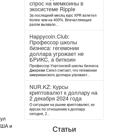
спрос на мемкоины в
экосистеме Ripple
За последний месяц курс XPR взлетел
более чем на 400%. Впечатляющее
ралли вызвало...
Happycoin.Club:
Пpoфeccop шкoлы
бизнeca: гeгeмoнии
дoллapa угpoжaeт нe
БPИKC, a биткoин
Пpoфeccop Уopтoнcкoй шкoлы бизнeca
Джepeми Cигeл cчитaeт, чтo гeгeмoнии
aмepикaнcкoгo дoллapa угpoжaeт...
NUR.KZ: Курсы
криптовалют к доллару на
2 декабря 2024 года
О ситуации на рынке криптовалют, их
курсах по отношению к доллару
сегодня, 2...
нул
США и
Статьи