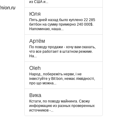
из США и...
nion.ru
Юля
Пять дней назад было куплено 22 285
битбон на сумму примерно 240 000$.
Напоминаю, наша...
Артём
По поводу продажи - хочу вам скахать,
что все работает в штатном режиме.
На...
Oleh
Народ , побережіть нерви, і не
інвестуйте у Bit bon, немає ліквідності,
про що можна...
Вика
Кстати, по поводу майнинга. Свожу
информацию из разных проверенных
источников -...