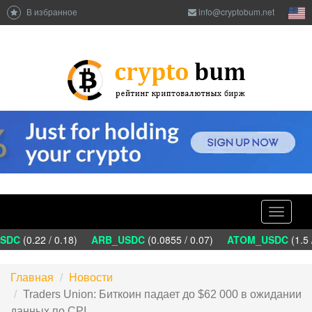
В избранное
info@cryptobum.net
Toggle
navigati
DC
(0.22 / 0.18)
ARB_USDC
(0.0855 / 0.07)
ATOM_USDC
(1.5 /
Главная
Новости
Traders Union: Биткоин падает до $62 000 в ожидании
данных по CPI