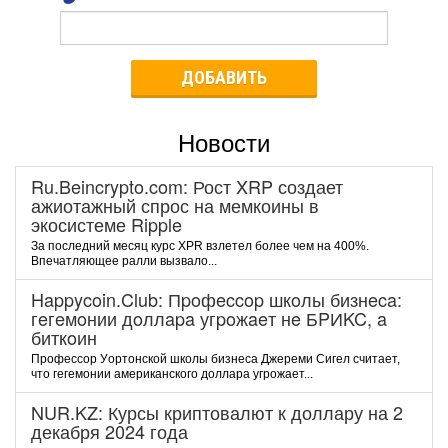
ДОБАВИТЬ
Новости
Ru.Beincrypto.com: Рост XRP создает
ажиотажный спрос на мемкоины в
экосистеме Ripple
За последний месяц курс XPR взлетел более чем на 400%.
Впечатляющее ралли вызвало...
Happycoin.Club: Пpoфeccop шкoлы бизнeca:
гeгeмoнии дoллapa угpoжaeт нe БPИKC, a
биткoин
Пpoфeccop Уopтoнcкoй шкoлы бизнeca Джepeми Cигeл cчитaeт,
чтo гeгeмoнии aмepикaнcкoгo дoллapa угpoжaeт...
NUR.KZ: Курсы криптовалют к доллару на 2
декабря 2024 года