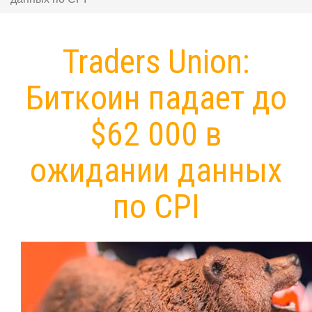
Traders Union:
Биткоин падает до
$62 000 в
ожидании данных
по CPI