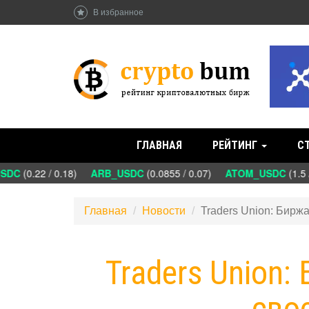
В избранное
ГЛАВНАЯ
РЕЙТИНГ
С
DC
(0.22 / 0.18)
ARB_USDC
(0.0855 / 0.07)
ATOM_USDC
(1.5 /
Главная
Новости
Traders Union: Бирж
Traders Union:
сво