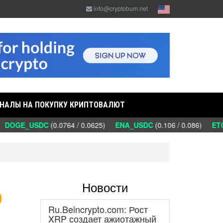
info@cryptobum.net
НАЛЫ НА ПОКУПКУ КРИПТОВАЛЮТ
DOGE_USDC
(0.0764 / 0.0625)
ENA_USDC
(0.106 / 0.086)
ETC
Новости
о
Ru.Beincrypto.com: Рост
XRP создает ажиотажный