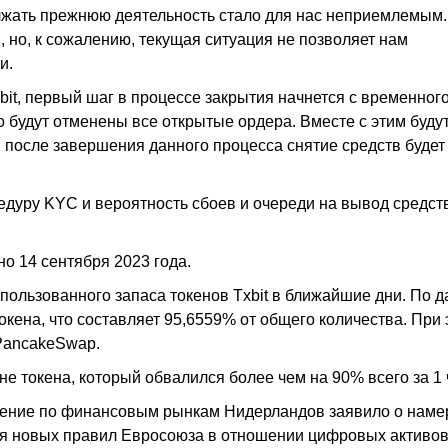
олжать прежнюю деятельность стало для нас неприемлемым
 но, к сожалению, текущая ситуация не позволяет нам
и.
it, первый шаг в процессе закрытия начнется с временног
о будут отменены все открытые ордера. Вместе с этим буду
 после завершения данного процесса снятие средств будет
дуру KYC и вероятность сбоев и очереди на вывод средств
о 14 сентября 2023 года.
пользованного запаса токенов Txbit в ближайшие дни. По 
окена, что составляет 95,6559% от общего количества. При
 PancakeSwap.
е токена, который обвалился более чем на 90% всего за 1 
вление по финансовым рынкам Нидерландов заявило о нам
ия новых правил Евросоюза в отношении цифровых активо