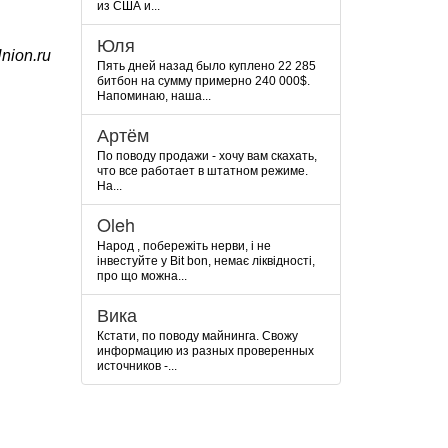
из США и...
Юля
nion.ru
Пять дней назад было куплено 22 285
битбон на сумму примерно 240 000$.
Напоминаю, наша...
Артём
По поводу продажи - хочу вам скахать,
что все работает в штатном режиме.
На...
Oleh
Народ , побережіть нерви, і не
інвестуйте у Bit bon, немає ліквідності,
про що можна...
Вика
Кстати, по поводу майнинга. Свожу
информацию из разных проверенных
источников -...