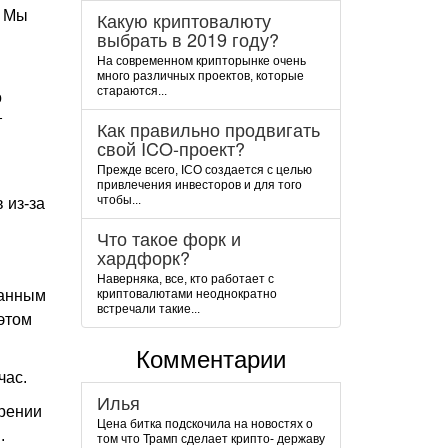
. Мы
Какую криптовалюту
выбрать в 2019 году?
На современном крипторынке очень
много различных проектов, которые
стараются...
о
т
Как правильно продвигать
свой ICO-проект?
Прежде всего, ICO создается с целью
привлечения инвесторов и для того
чтобы...
 из-за
Что такое форк и
хардфорк?
Наверняка, все, кто работает с
данным
криптовалютами неоднократно
встречали такие...
 этом
Комментарии
час.
Илья
ерении
Цена битка подскочила на новостях о
в.
том что Трамп сделает крипто- державу