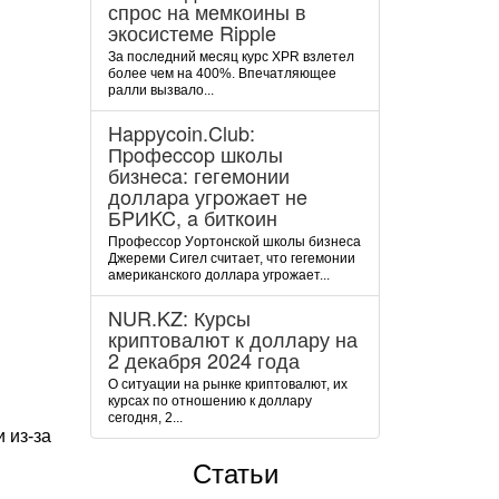
спрос на мемкоины в
экосистеме Ripple
За последний месяц курс XPR взлетел
более чем на 400%. Впечатляющее
ралли вызвало...
Happycoin.Club:
Пpoфeccop шкoлы
бизнeca: гeгeмoнии
дoллapa угpoжaeт нe
БPИKC, a биткoин
Пpoфeccop Уopтoнcкoй шкoлы бизнeca
Джepeми Cигeл cчитaeт, чтo гeгeмoнии
aмepикaнcкoгo дoллapa угpoжaeт...
NUR.KZ: Курсы
криптовалют к доллару на
2 декабря 2024 года
О ситуации на рынке криптовалют, их
курсах по отношению к доллару
сегодня, 2...
 из-за
Статьи