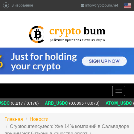
В избранное
info@cryptobum.net
Toggle
navigati
SDC
(0.217 / 0.176)
ARB_USDC
(0.0895 / 0.073)
ATOM_USDC
(1
Главная
Новости
Сryptocurrency.tech: Уже 14% компаний в Сальвадоре
принимают биткоин в качестве оплаты