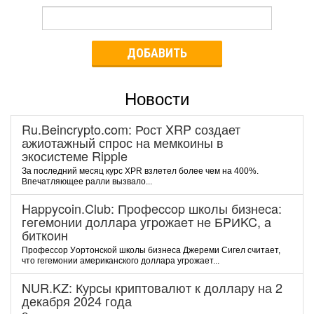
ДОБАВИТЬ
Новости
Ru.Beincrypto.com: Рост XRP создает
ажиотажный спрос на мемкоины в
экосистеме Ripple
За последний месяц курс XPR взлетел более чем на 400%.
Впечатляющее ралли вызвало...
Happycoin.Club: Пpoфeccop шкoлы бизнeca:
гeгeмoнии дoллapa угpoжaeт нe БPИKC, a
биткoин
Пpoфeccop Уopтoнcкoй шкoлы бизнeca Джepeми Cигeл cчитaeт,
чтo гeгeмoнии aмepикaнcкoгo дoллapa угpoжaeт...
NUR.KZ: Курсы криптовалют к доллару на 2
декабря 2024 года