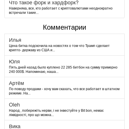
Что такое форк и хардфорк?
Наверняка, все, кто работает с криптовалютами неоднократно
встречали такие...
Комментарии
Илья
Цена битка подскочила на новостях о том что Трамп сделает
крипто- державу из США и...
Юля
Пять дней назад было куплено 22 285 битбон на сумму примерно
240 000$. Напоминаю, наша...
Артём
По поводу продажи - хочу вам скахать, что все работает в штатном
режиме. На...
Oleh
Народ , побережіть нерви, і не інвестуйте у Bit bon, немає
ліквідності, про що можна...
Вика