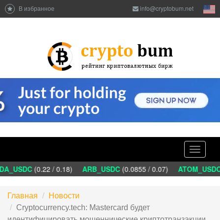
В избранное
info@cryptobum.net
Toggle
navigati
A_USDC
(0.22 / 0.18)
ARB_USDC
(0.0855 / 0.07)
ATOM_USDC
(
Главная
Новости
Сryptocurrency.tech: Mastercard будет
идентифицировать мошеннические криптотранзакции