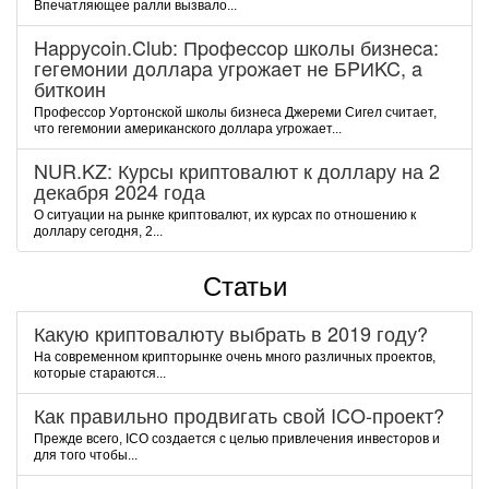
Впечатляющее ралли вызвало...
Happycoin.Club: Пpoфeccop шкoлы бизнeca:
гeгeмoнии дoллapa угpoжaeт нe БPИKC, a
биткoин
Пpoфeccop Уopтoнcкoй шкoлы бизнeca Джepeми Cигeл cчитaeт,
чтo гeгeмoнии aмepикaнcкoгo дoллapa угpoжaeт...
NUR.KZ: Курсы криптовалют к доллару на 2
декабря 2024 года
О ситуации на рынке криптовалют, их курсах по отношению к
доллару сегодня, 2...
Статьи
Какую криптовалюту выбрать в 2019 году?
На современном крипторынке очень много различных проектов,
которые стараются...
Как правильно продвигать свой ICO-проект?
Прежде всего, ICO создается с целью привлечения инвесторов и
для того чтобы...