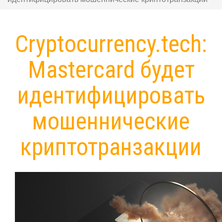
Сryptocurrency.tech:
Mastercard будет
идентифицировать
мошеннические
криптотранзакции