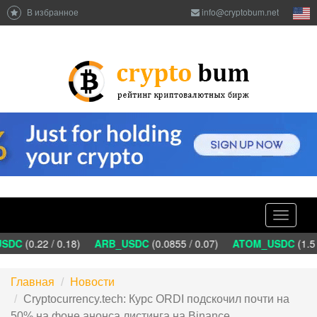
В избранное
info@cryptobum.net
Toggle
navigati
SDC
(0.22 / 0.18)
ARB_USDC
(0.0855 / 0.07)
ATOM_USDC
(1.5 
Главная
Новости
Сryptocurrency.tech: Курс ORDI подскочил почти на
50% на фоне анонса листинга на Binance