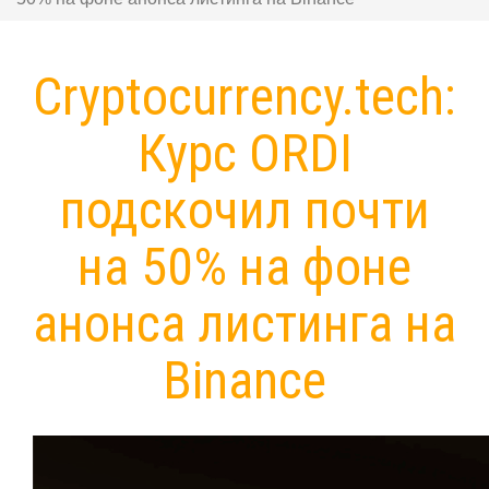
Сryptocurrency.tech:
Курс ORDI
подскочил почти
на 50% на фоне
анонса листинга на
Binance