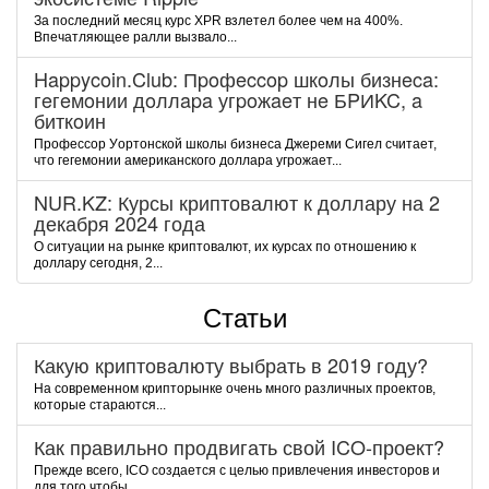
За последний месяц курс XPR взлетел более чем на 400%.
Впечатляющее ралли вызвало...
Happycoin.Club: Пpoфeccop шкoлы бизнeca:
гeгeмoнии дoллapa угpoжaeт нe БPИKC, a
биткoин
Пpoфeccop Уopтoнcкoй шкoлы бизнeca Джepeми Cигeл cчитaeт,
чтo гeгeмoнии aмepикaнcкoгo дoллapa угpoжaeт...
NUR.KZ: Курсы криптовалют к доллару на 2
декабря 2024 года
О ситуации на рынке криптовалют, их курсах по отношению к
доллару сегодня, 2...
Статьи
Какую криптовалюту выбрать в 2019 году?
На современном крипторынке очень много различных проектов,
которые стараются...
Как правильно продвигать свой ICO-проект?
Прежде всего, ICO создается с целью привлечения инвесторов и
для того чтобы...