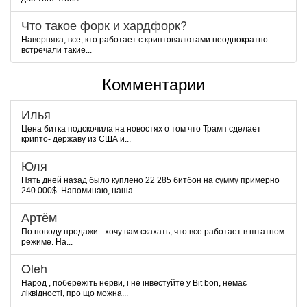
Что такое форк и хардфорк?
Наверняка, все, кто работает с криптовалютами неоднократно
встречали такие...
Комментарии
Илья
Цена битка подскочила на новостях о том что Трамп сделает
крипто- державу из США и...
Юля
Пять дней назад было куплено 22 285 битбон на сумму примерно
240 000$. Напоминаю, наша...
Артём
По поводу продажи - хочу вам скахать, что все работает в штатном
режиме. На...
Oleh
Народ , побережіть нерви, і не інвестуйте у Bit bon, немає
ліквідності, про що можна...