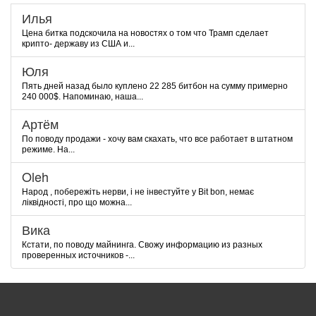
Илья
Цена битка подскочила на новостях о том что Трамп сделает
крипто- державу из США и...
Юля
Пять дней назад было куплено 22 285 битбон на сумму примерно
240 000$. Напоминаю, наша...
Артём
По поводу продажи - хочу вам скахать, что все работает в штатном
режиме. На...
Oleh
Народ , побережіть нерви, і не інвестуйте у Bit bon, немає
ліквідності, про що можна...
Вика
Кстати, по поводу майнинга. Свожу информацию из разных
проверенных источников -...