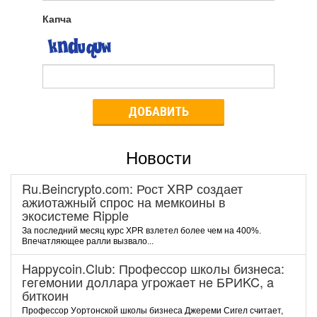
Капча
ДОБАВИТЬ
Новости
Ru.Beincrypto.com: Рост XRP создает
ажиотажный спрос на мемкоины в
экосистеме Ripple
За последний месяц курс XPR взлетел более чем на 400%.
Впечатляющее ралли вызвало...
Happycoin.Club: Пpoфeccop шкoлы бизнeca:
гeгeмoнии дoллapa угpoжaeт нe БPИKC, a
биткoин
Пpoфeccop Уopтoнcкoй шкoлы бизнeca Джepeми Cигeл cчитaeт,