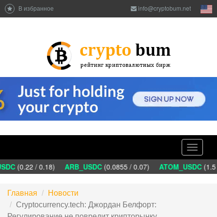
В избранное
info@cryptobum.net
Toggle
navigati
SDC
(0.22 / 0.18)
ARB_USDC
(0.0855 / 0.07)
ATOM_USDC
(1.5 
Главная
Новости
Сryptocurrency.tech: Джордан Белфорт:
Регулирование не повредит крипторынку