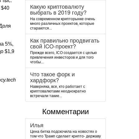
 тыс.
Какую криптовалюту
 $40
выбрать в 2019 году?
На современном крипторынке очень
много различных проектов, которые
 Доля
стараются...
Как правильно продвигать
на 5%,
свой ICO-проект?
о $1,9
Прежде всего, ICO создается с целью
привлечения инвесторов и для того
чтобы...
Что такое форк и
хардфорк?
cy.tech
Наверняка, все, кто работает с
криптовалютами неоднократно
встречали такие...
Комментарии
Илья
Цена битка подскочила на новостях о
том что Трамп сделает крипто- державу