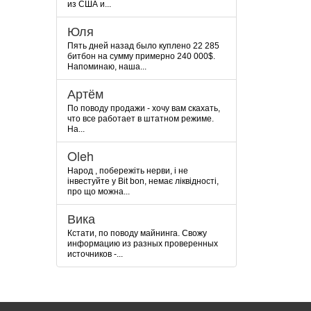
из США и...
Юля
Пять дней назад было куплено 22 285
битбон на сумму примерно 240 000$.
Напоминаю, наша...
Артём
По поводу продажи - хочу вам скахать,
что все работает в штатном режиме.
На...
Oleh
Народ , побережіть нерви, і не
інвестуйте у Bit bon, немає ліквідності,
про що можна...
Вика
Кстати, по поводу майнинга. Свожу
информацию из разных проверенных
источников -...