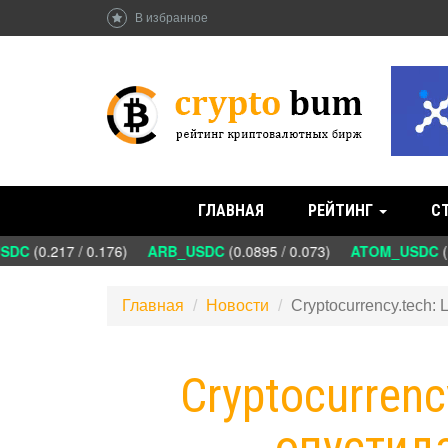
В избранное
ГЛАВНАЯ
РЕЙТИНГ
С
DC
(0.217 / 0.176)
ARB_USDC
(0.0895 / 0.073)
ATOM_USDC
(1
Главная
Новости
Сryptocurrency.tech:
Сryptocurrenc
опустил