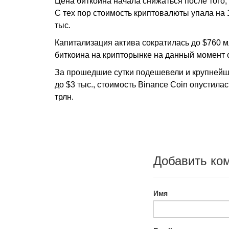
Цена биткоина начала снижаться после того, 
С тех пор стоимость криптовалюты упала на 
тыс.
Капитализация актива сократилась до $760 м
биткоина на крипторынке на данный момент 
За прошедшие сутки подешевели и крупнейши
до $3 тыс., стоимость Binance Coin опустила
трлн.
Добавить ко
Имя