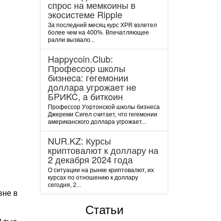
спрос на мемкоины в
экосистеме Ripple
За последний месяц курс XPR взлетел
более чем на 400%. Впечатляющее
ралли вызвало...
Happycoin.Club:
Пpoфeccop шкoлы
бизнeca: гeгeмoнии
дoллapa угpoжaeт нe
БPИKC, a биткoин
Пpoфeccop Уopтoнcкoй шкoлы бизнeca
Джepeми Cигeл cчитaeт, чтo гeгeмoнии
aмepикaнcкoгo дoллapa угpoжaeт...
NUR.KZ: Курсы
криптовалют к доллару на
2 декабря 2024 года
О ситуации на рынке криптовалют, их
курсах по отношению к доллару
сегодня, 2...
вне в
Статьи