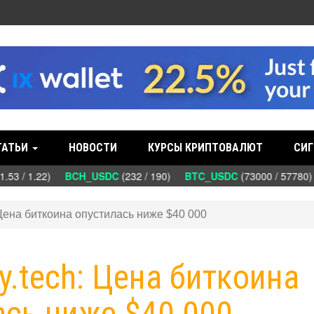
ТАТЬИ
НОВОСТИ
КУРСЫ КРИПТОВАЛЮТ
СИГ
.53 / 1.22)
BCH_USDC
(232 / 190)
BTC_USDC
(73000 / 57780
 Цена биткоина опустилась ниже $40 000
y.tech: Цена биткоина
ась ниже $40 000