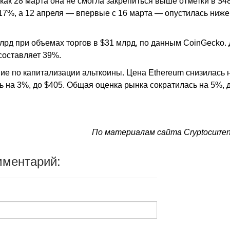
как 28 марта она не смогла закрепиться выше отметки в $48
17%, а 12 апреля — впервые с 16 марта — опустилась ниже
лрд при объемах торгов в $31 млрд, по данным CoinGecko.
составляет 39%.
е по капитализации альткоины. Цена Ethereum снизилась 
сь на 3%, до $405. Общая оценка рынка сократилась на 5%, д
По материалам сайта Сryptocurren
мментарий: