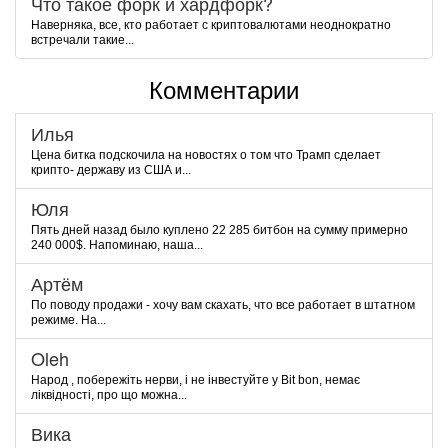
Что такое форк и хардфорк?
Наверняка, все, кто работает с криптовалютами неоднократно
встречали такие...
Комментарии
Илья
Цена битка подскочила на новостях о том что Трамп сделает
крипто- державу из США и...
Юля
Пять дней назад было куплено 22 285 битбон на сумму примерно
240 000$. Напоминаю, наша...
Артём
По поводу продажи - хочу вам скахать, что все работает в штатном
режиме. На...
Oleh
Народ , побережіть нерви, і не інвестуйте у Bit bon, немає
ліквідності, про що можна...
Вика