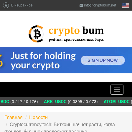
В избранное
info@cryptobum.net
Toggle
navigati
SDC
(0.217 / 0.176)
ARB_USDC
(0.0895 / 0.073)
ATOM_USDC
(1
Главная
Новости
Сryptocurrency.tech: Биткоин начнет расти, когда
фондовый рынок продолжит падение