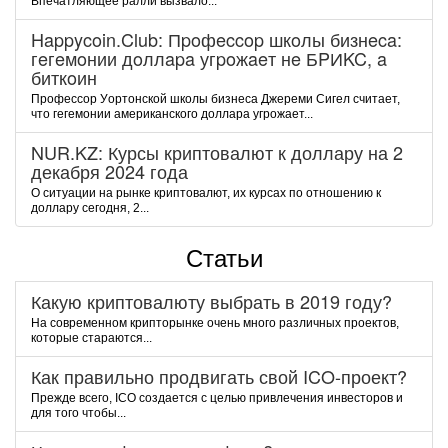
Впечатляющее ралли вызвало...
Happycoin.Club: Пpoфeccop шкoлы бизнeca:
гeгeмoнии дoллapa угpoжaeт нe БPИKC, a
биткoин
Пpoфeccop Уopтoнcкoй шкoлы бизнeca Джepeми Cигeл cчитaeт,
чтo гeгeмoнии aмepикaнcкoгo дoллapa угpoжaeт...
NUR.KZ: Курсы криптовалют к доллару на 2
декабря 2024 года
О ситуации на рынке криптовалют, их курсах по отношению к
доллару сегодня, 2...
Статьи
Какую криптовалюту выбрать в 2019 году?
На современном крипторынке очень много различных проектов,
которые стараются...
Как правильно продвигать свой ICO-проект?
Прежде всего, ICO создается с целью привлечения инвесторов и
для того чтобы...