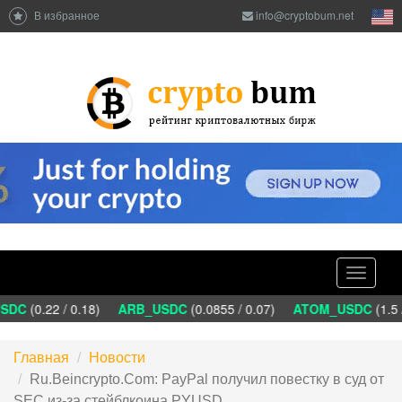
В избранное
info@cryptobum.net
Toggle
navigati
DC
(0.22 / 0.18)
ARB_USDC
(0.0855 / 0.07)
ATOM_USDC
(1.5 /
Главная
Новости
Ru.Beincrypto.Com: PayPal получил повестку в суд от
SEC из-за стейблкоина PYUSD