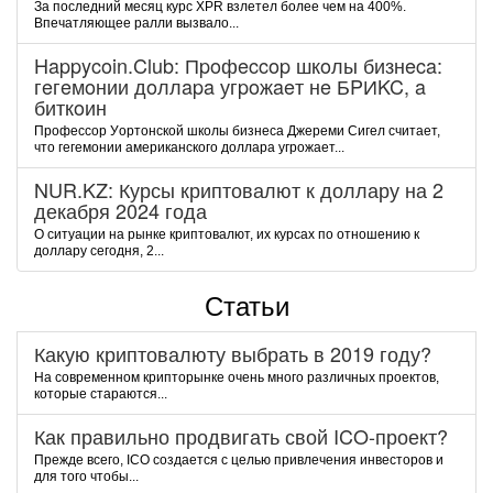
За последний месяц курс XPR взлетел более чем на 400%.
Впечатляющее ралли вызвало...
Happycoin.Club: Пpoфeccop шкoлы бизнeca:
гeгeмoнии дoллapa угpoжaeт нe БPИKC, a
биткoин
Пpoфeccop Уopтoнcкoй шкoлы бизнeca Джepeми Cигeл cчитaeт,
чтo гeгeмoнии aмepикaнcкoгo дoллapa угpoжaeт...
NUR.KZ: Курсы криптовалют к доллару на 2
декабря 2024 года
О ситуации на рынке криптовалют, их курсах по отношению к
доллару сегодня, 2...
Статьи
Какую криптовалюту выбрать в 2019 году?
На современном крипторынке очень много различных проектов,
которые стараются...
Как правильно продвигать свой ICO-проект?
Прежде всего, ICO создается с целью привлечения инвесторов и
для того чтобы...