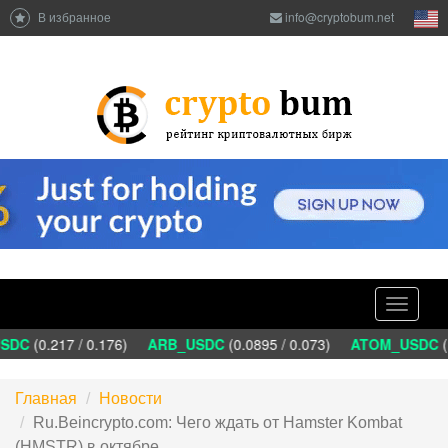
В избранное
info@cryptobum.net
Toggle
navigati
DC
(0.217 / 0.176)
ARB_USDC
(0.0895 / 0.073)
ATOM_USDC
(1.
Главная
Новости
Ru.Beincrypto.com: Чего ждать от Hamster Kombat
(HMSTR) в октябре