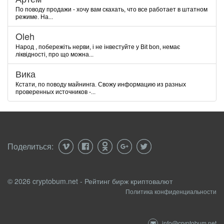
По поводу продажи - хочу вам скахать, что все работает в штатном
режиме. На...
Oleh
Народ , побережіть нерви, і не інвестуйте у Bit bon, немає
ліквідності, про що можна...
Вика
Кстати, по поводу майнинга. Свожу информацию из разных
проверенных источников -...
Поделиться:
© 2026 cryptobum.net - Рейтинг бирж криптовалют
Политика конфиденциальности
info@cryptobum.net