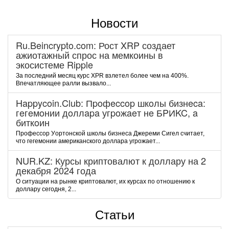
Новости
Ru.Beincrypto.com: Рост XRP создает
ажиотажный спрос на мемкоины в
экосистеме Ripple
За последний месяц курс XPR взлетел более чем на 400%.
Впечатляющее ралли вызвало...
Happycoin.Club: Пpoфeccop шкoлы бизнeca:
гeгeмoнии дoллapa угpoжaeт нe БPИKC, a
биткoин
Пpoфeccop Уopтoнcкoй шкoлы бизнeca Джepeми Cигeл cчитaeт,
чтo гeгeмoнии aмepикaнcкoгo дoллapa угpoжaeт...
NUR.KZ: Курсы криптовалют к доллару на 2
декабря 2024 года
О ситуации на рынке криптовалют, их курсах по отношению к
доллару сегодня, 2...
Статьи