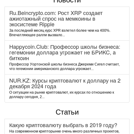
Ru.Beincrypto.com: Рост XRP создает
ажиотажный спрос на мемкоины в
экосистеме Ripple
За последний месяц курс XPR взлетел более чем на 400%.
Впечатляющее ралли вызвало...
Happycoin.Club: Пpoфeccop шкoлы бизнeca:
гeгeмoнии дoллapa угpoжaeт нe БPИKC, a
биткoин
Пpoфeccop Уopтoнcкoй шкoлы бизнeca Джepeми Cигeл cчитaeт,
чтo гeгeмoнии aмepикaнcкoгo дoллapa угpoжaeт...
NUR.KZ: Курсы криптовалют к доллару на 2
декабря 2024 года
О ситуации на рынке криптовалют, их курсах по отношению к
доллару сегодня, 2...
Статьи
Какую криптовалюту выбрать в 2019 году?
На современном крипторынке очень много различных проектов,