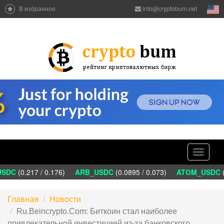
В избранное
info@cryptobum.net
Toggle
navigati
DC
(0.217 / 0.176)
ARB_USDC
(0.0895 / 0.073)
ATOM_USDC
(1
Главная
Новости
Ru.Beincrypto.Com: Биткоин стал наиболее
привлекательной инвестицией из-за банковского