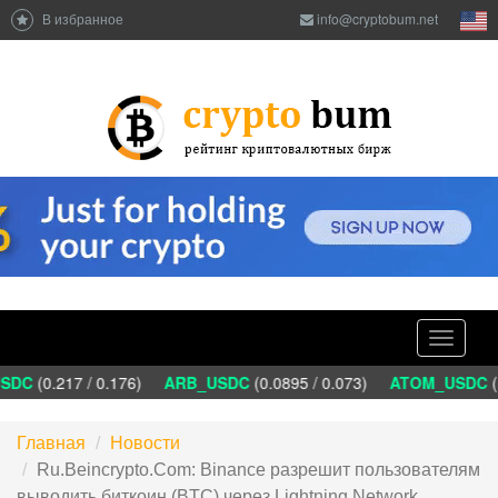
В избранное
info@cryptobum.net
Toggle
navigati
DC
(0.217 / 0.176)
ARB_USDC
(0.0895 / 0.073)
ATOM_USDC
(1
Главная
Новости
Ru.Beincrypto.Com: Binance разрешит пользователям
выводить биткоин (BTC) через Lightning Network