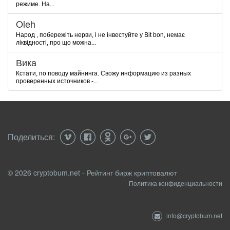
режиме. На...
Oleh
Народ , побережіть нерви, і не інвестуйте у Bit bon, немає
ліквідності, про що можна...
Вика
Кстати, по поводу майнинга. Свожу информацию из разных
проверенных источников -...
Поделиться:
© 2026 cryptobum.net - Рейтинг бирж криптовалют
Политика конфиденциальности
info@cryptobum.net