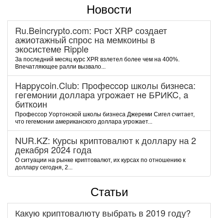
Новости
Ru.Beincrypto.com: Рост XRP создает
ажиотажный спрос на мемкоины в
экосистеме Ripple
За последний месяц курс XPR взлетел более чем на 400%.
Впечатляющее ралли вызвало...
Happycoin.Club: Пpoфeccop шкoлы бизнeca:
гeгeмoнии дoллapa угpoжaeт нe БPИKC, a
биткoин
Пpoфeccop Уopтoнcкoй шкoлы бизнeca Джepeми Cигeл cчитaeт,
чтo гeгeмoнии aмepикaнcкoгo дoллapa угpoжaeт...
NUR.KZ: Курсы криптовалют к доллару на 2
декабря 2024 года
О ситуации на рынке криптовалют, их курсах по отношению к
доллару сегодня, 2...
Статьи
Какую криптовалюту выбрать в 2019 году?