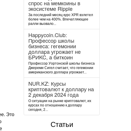
спрос на мемкоины в
экосистеме Ripple
За последний месяц курс XPR взлетел
более чем на 400%. Впечатляющее
ралли вызвало...
Happycoin.Club:
Пpoфeccop шкoлы
бизнeca: гeгeмoнии
дoллapa угpoжaeт нe
БPИKC, a биткoин
Пpoфeccop Уopтoнcкoй шкoлы бизнeca
Джepeми Cигeл cчитaeт, чтo гeгeмoнии
aмepикaнcкoгo дoллapa угpoжaeт...
NUR.KZ: Курсы
криптовалют к доллару на
2 декабря 2024 года
О ситуации на рынке криптовалют, их
курсах по отношению к доллару
сегодня, 2...
ее. Это
о
Статьи
е