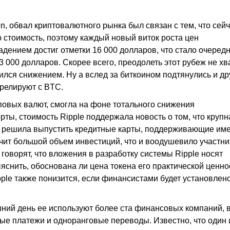
, обвал криптовалютного рынка был связан с тем, что сей
стоимость, поэтому каждый новый виток роста цен
падением достиг отметки 16 000 долларов, что стало очере
 000 долларов. Скорее всего, преодолеть этот рубеж не хв
ился снижением. Ну а вслед за биткоином подтянулись и др
ррелируют с BTC.
оповых валют, смогла на фоне тотального снижения
рты, стоимость Ripple поддержала новость о том, что крупн
s решила выпустить кредитные карты, поддерживающие им
учит большой объем инвестиций, что и воодушевило участни
 говорят, что вложения в разработку системы Ripple носят
яснить, обоснована ли цена токена его практической ценно
pple также понизится, если финансистами будет установлено
ний день ее используют более ста финансовых компаний, в
е платежи и одноранговые переводы. Известно, что один 