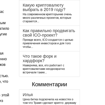
Какую криптовалюту
выбрать в 2019 году?
час
На современном крипторынке очень
много различных проектов, которые
стараются...
дным
атило
Как правильно продвигать
свой ICO-проект?
угие
Прежде всего, ICO создается с целью
привлечения инвесторов и для того
чтобы...
ая
Что такое форк и
енно
хардфорк?
ков
Наверняка, все, кто работает с
криптовалютами неоднократно
встречали такие...
стью.
, что
Комментарии
Илья
 этой
Цена битка подскочила на новостях о
из
том что Трамп сделает крипто- державу