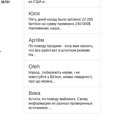
и млн
из США и...
Юля
Пять дней назад было куплено 22 285
битбон на сумму примерно 240 000$.
Напоминаю, наша...
Артём
По поводу продажи - хочу вам скахать,
,
что все работает в штатном режиме.
На...
Oleh
Народ , побережіть нерви, і не
інвестуйте у Bit bon, немає ліквідності,
про що можна...
Вика
Кстати, по поводу майнинга. Свожу
информацию из разных проверенных
источников -...