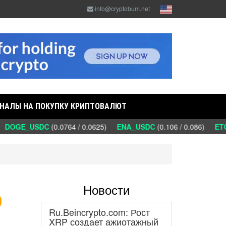
info@cryptobum.net
НАЛЫ НА ПОКУПКУ КРИПТОВАЛЮТ
DOGE_USDC
(0.0764 / 0.0625)
ENA_USDC
(0.106 / 0.086)
ETC_
Новости
о
Ru.Beincrypto.com: Рост
XRP создает ажиотажный