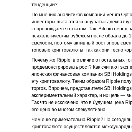
тенденции?
По мнению аналитиков компании Verum Option
инвесторы пытаются «нащупать» адекватную 
сопровождается откатом. Так, Bitcoin перед 
психологическим рубежом после обвала до 13
смелости, поэтому активный рост вновь смен
топовые криптовалюты, так как они тесно ко
Почему же Ripple, в отличие от остальных т
продемонстрировать рост? Как считают экспе
японская финансовая компания SBI Holding
эту криптовалюту. Таким образом Ripple пол
торгов. Впрочем, представители SBI Holdings
экспериментальный характер, и их цель — вы
Так что не исключено, что в будущем цена Ri
его цена во многом спекулятивна.
Чем еще примечательна Ripple? На сегодняш
криптовалюте осуществляются международны