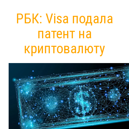
РБК: Visa подала
патент на
криптовалюту