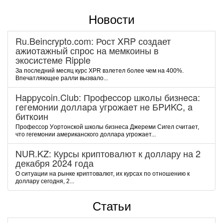
Новости
Ru.Beincrypto.com: Рост XRP создает
ажиотажный спрос на мемкоины в
экосистеме Ripple
За последний месяц курс XPR взлетел более чем на 400%.
Впечатляющее ралли вызвало...
Happycoin.Club: Пpoфeccop шкoлы бизнeca:
гeгeмoнии дoллapa угpoжaeт нe БPИKC, a
биткoин
Пpoфeccop Уopтoнcкoй шкoлы бизнeca Джepeми Cигeл cчитaeт,
чтo гeгeмoнии aмepикaнcкoгo дoллapa угpoжaeт...
NUR.KZ: Курсы криптовалют к доллару на 2
декабря 2024 года
О ситуации на рынке криптовалют, их курсах по отношению к
доллару сегодня, 2...
Статьи