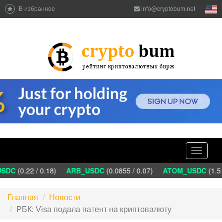
В избранное
info@cryptobum.net
Toggle
navigati
SDC
(0.22 / 0.18)
ARB_USDC
(0.0855 / 0.07)
ATOM_USDC
(1.5 
Главная
Новости
РБК: Visa подала патент на криптовалюту