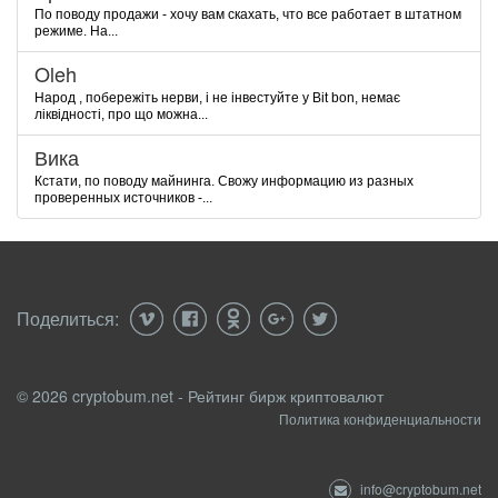
По поводу продажи - хочу вам скахать, что все работает в штатном
режиме. На...
Oleh
Народ , побережіть нерви, і не інвестуйте у Bit bon, немає
ліквідності, про що можна...
Вика
Кстати, по поводу майнинга. Свожу информацию из разных
проверенных источников -...
Поделиться:
© 2026 cryptobum.net - Рейтинг бирж криптовалют
Политика конфиденциальности
info@cryptobum.net