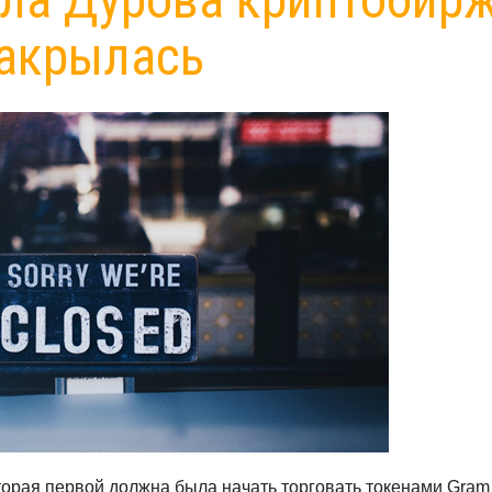
акрылась
торая первой должна была начать торговать токенами Gram