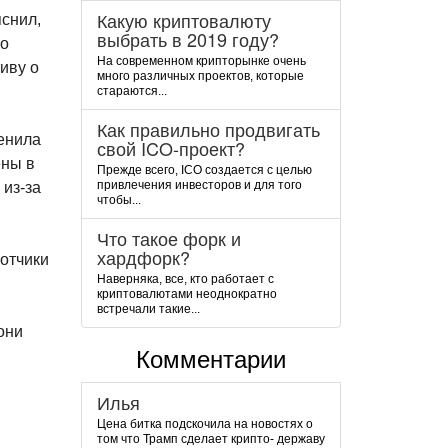
Какую криптовалюту
яснил,
выбрать в 2019 году?
но
На современном крипторынке очень
иву о
много различных проектов, которые
стараются...
Как правильно продвигать
енила
свой ICO-проект?
ены в
Прежде всего, ICO создается с целью
привлечения инвесторов и для того
 из-за
чтобы...
Что такое форк и
хардфорк?
ботчики
Наверняка, все, кто работает с
криптовалютами неоднократно
встречали такие...
они
Комментарии
Илья
Цена битка подскочила на новостях о
том что Трамп сделает крипто- державу