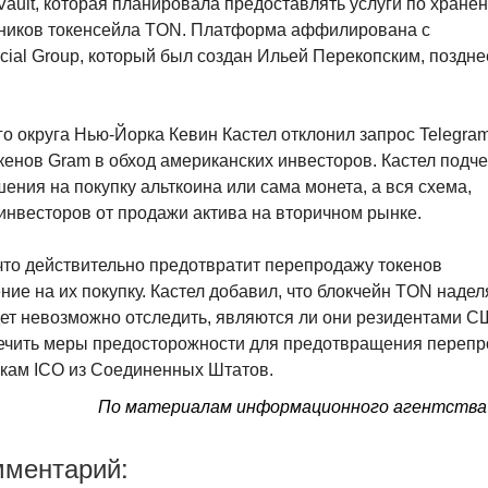
ault, которая планировала предоставлять услуги по хране
стников токенсейла TON. Платформа аффилирована с
ial Group, который был создан Ильей Перекопским, поздне
 округа Нью-Йорка Кевин Кастел отклонил запрос Telegra
енов Gram в обход американских инвесторов. Кастел подче
ения на покупку альткоина или сама монета, а вся схема,
инвесторов от продажи актива на вторичном рынке.
, что действительно предотвратит перепродажу токенов
ние на их покупку. Кастел добавил, что блокчейн TON надел
дет невозможно отследить, являются ли они резидентами С
печить меры предосторожности для предотвращения переп
кам ICO из Соединенных Штатов.
По материалам
информационного агентства
мментарий: