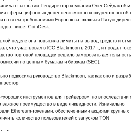
ъявила о закрытии. Гендиректор компании Олег Сейдак объ
ания сферы цифровых денег невозможно конкурентоспособ
ии со всем требованиями Евросоюза, включая Пятую директ
одов, пишет CoinDesk.
ошлой неделе она повысила лимиты на вывод средств и отм
ал, что участвовал в ICO Blackmoon в 2017 г., и продал ток
одство торговой площадки решило заморозить деятельность
Комиссии по ценным бумагам и биржам (SEC).
но подкосила руководство Blackmoon, так как оно и разра
инвестор.
 «хороших инструментов для трейдеров», но впоследствии 
ла важное преимущество в виде ликвидности. Изначально
говли Ethereum-токенами, обеспеченными акциями крупных
личить количество пользователей с запуском TON.