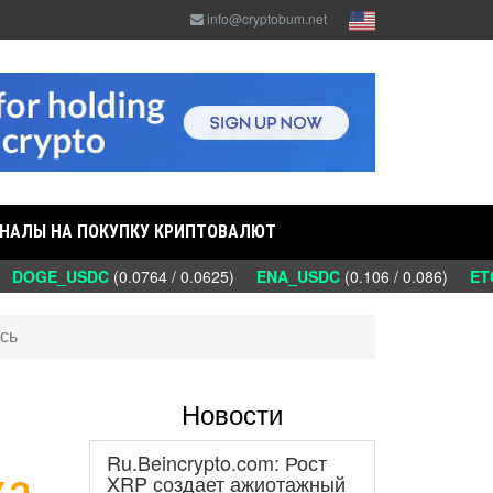
info@cryptobum.net
НАЛЫ НА ПОКУПКУ КРИПТОВАЛЮТ
DOGE_USDC
(0.0764 / 0.0625)
ENA_USDC
(0.106 / 0.086)
ETC_
сь
Новости
Ru.Beincrypto.com: Рост
жа
XRP создает ажиотажный