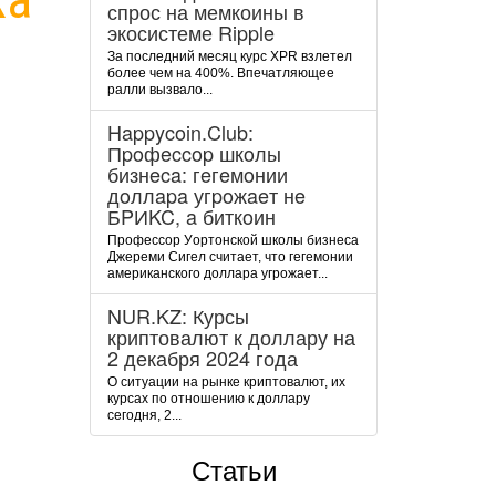
спрос на мемкоины в
экосистеме Ripple
За последний месяц курс XPR взлетел
более чем на 400%. Впечатляющее
ралли вызвало...
Happycoin.Club:
Пpoфeccop шкoлы
бизнeca: гeгeмoнии
дoллapa угpoжaeт нe
БPИKC, a биткoин
Пpoфeccop Уopтoнcкoй шкoлы бизнeca
Джepeми Cигeл cчитaeт, чтo гeгeмoнии
aмepикaнcкoгo дoллapa угpoжaeт...
NUR.KZ: Курсы
криптовалют к доллару на
2 декабря 2024 года
О ситуации на рынке криптовалют, их
курсах по отношению к доллару
сегодня, 2...
Статьи