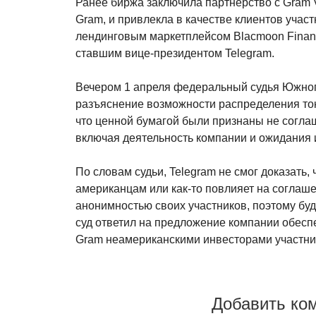
Ранее биржа заключила партнерство с Gram V
Gram, и привлекла в качестве клиентов уча
лендинговым маркетплейсом Blacmoon Financ
ставшим вице-президентом Telegram.
Вечером 1 апреля федеральный судья Южного
разъяснение возможности распределения ток
что ценной бумагой были признаны не соглаш
включая деятельность компании и ожидания 
По словам судьи, Telegram не смог доказать
американцам или как-то повлияет на соглаше
анонимностью своих участников, поэтому бу
суд ответил на предложение компании обес
Gram неамериканскими инвесторами участни
Добавить ко