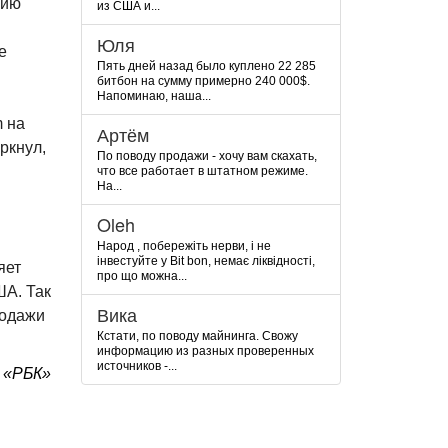
нию
из США и...
Юля
е
Пять дней назад было куплено 22 285
битбон на сумму примерно 240 000$.
Напоминаю, наша...
m на
Артём
ркнул,
По поводу продажи - хочу вам скахать,
что все работает в штатном режиме.
На...
Oleh
Народ , побережіть нерви, і не
інвестуйте у Bit bon, немає ліквідності,
яет
про що можна...
ША. Так
Вика
родажи
Кстати, по поводу майнинга. Свожу
информацию из разных проверенных
источников -...
 «РБК»