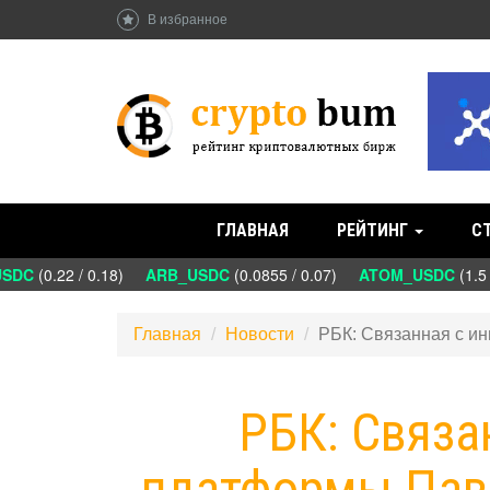
В избранное
ГЛАВНАЯ
РЕЙТИНГ
С
DC
(0.22 / 0.18)
ARB_USDC
(0.0855 / 0.07)
ATOM_USDC
(1.5 /
Главная
Новости
РБК: Связанная с и
РБК: Связа
платформы Пав