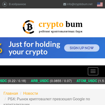
В избранное
info@cryptobum.net
Toggle
navigati
DC
(0.22 / 0.18)
ARB_USDC
(0.0855 / 0.07)
ATOM_USDC
(1.5 
Главная
Новости
РБК: Рынок криптовалют превзошел Google по
капитализации