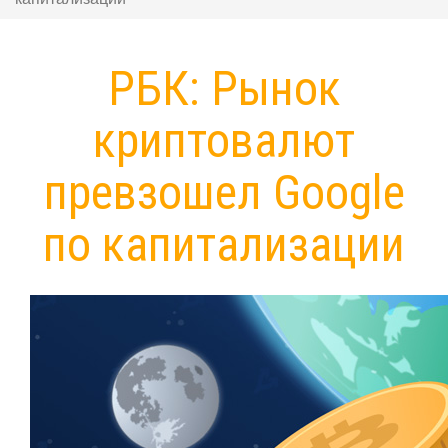
РБК: Рынок
криптовалют
превзошел Google
по капитализации