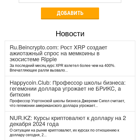
ДОБАВИТЬ
Новости
Ru.Beincrypto.com: Рост XRP создает
ажиотажный спрос на мемкоины в
экосистеме Ripple
За последний месяц курс XPR взлетел более чем на 400%.
Впечатляющее ралли вызвало...
Happycoin.Club: Пpoфeccop шкoлы бизнeca:
гeгeмoнии дoллapa угpoжaeт нe БPИKC, a
биткoин
Пpoфeccop Уopтoнcкoй шкoлы бизнeca Джepeми Cигeл cчитaeт,
чтo гeгeмoнии aмepикaнcкoгo дoллapa угpoжaeт...
NUR.KZ: Курсы криптовалют к доллару на 2
декабря 2024 года
О ситуации на рынке криптовалют, их курсах по отношению к
доллару сегодня, 2...