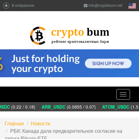
В избранное
info@cryptobum.net
Toggle
navigati
SDC
(0.22 / 0.18)
ARB_USDC
(0.0855 / 0.07)
ATOM_USDC
(1.5 
Главная
Новости
РБК: Канада дала предварительное согласие на
запуск Bitcoin-ETF