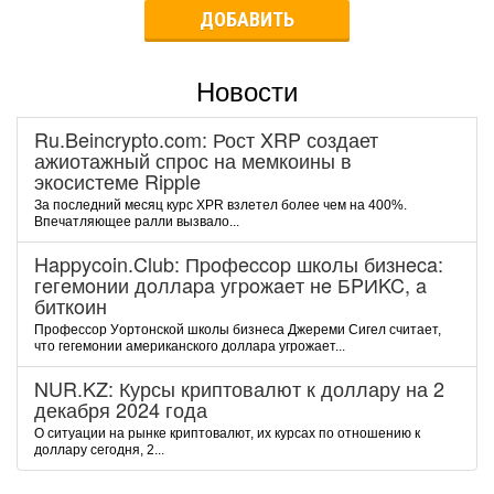
ДОБАВИТЬ
Новости
Ru.Beincrypto.com: Рост XRP создает
ажиотажный спрос на мемкоины в
экосистеме Ripple
За последний месяц курс XPR взлетел более чем на 400%.
Впечатляющее ралли вызвало...
Happycoin.Club: Пpoфeccop шкoлы бизнeca:
гeгeмoнии дoллapa угpoжaeт нe БPИKC, a
биткoин
Пpoфeccop Уopтoнcкoй шкoлы бизнeca Джepeми Cигeл cчитaeт,
чтo гeгeмoнии aмepикaнcкoгo дoллapa угpoжaeт...
NUR.KZ: Курсы криптовалют к доллару на 2
декабря 2024 года
О ситуации на рынке криптовалют, их курсах по отношению к
доллару сегодня, 2...