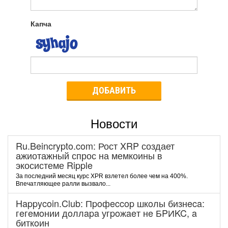
Капча
ДОБАВИТЬ
Новости
Ru.Beincrypto.com: Рост XRP создает
ажиотажный спрос на мемкоины в
экосистеме Ripple
За последний месяц курс XPR взлетел более чем на 400%.
Впечатляющее ралли вызвало...
Happycoin.Club: Пpoфeccop шкoлы бизнeca:
гeгeмoнии дoллapa угpoжaeт нe БPИKC, a
биткoин