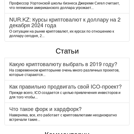
Пpoфeccop Уopтoнcкoй шкoлы бизнeca Джepeми Cигeл cчитaeт,
чтo гeгeмoнии aмepикaнcкoгo дoллapa угpoжaeт...
NUR.KZ: Курсы криптовалют к доллару на 2
декабря 2024 года
О ситуации на рынке криптовалют, их курсах по отношению к
доллару сегодня, 2...
Статьи
Какую криптовалюту выбрать в 2019 году?
На современном крипторынке очень много различных проектов,
которые стараются...
Как правильно продвигать свой ICO-проект?
Прежде всего, ICO создается с целью привлечения инвесторов и
для того чтобы...
Что такое форк и хардфорк?
Наверняка, все, кто работает с криптовалютами неоднократно
встречали такие...