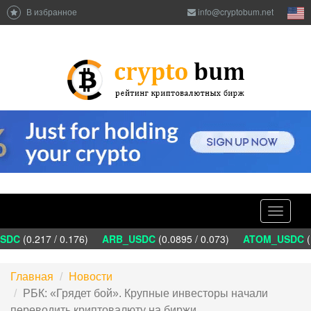
В избранное
info@cryptobum.net
Toggle
navigati
DC
(0.217 / 0.176)
ARB_USDC
(0.0895 / 0.073)
ATOM_USDC
(1
Главная
Новости
РБК: «Грядет бой». Крупные инвесторы начали
переводить криптовалюту на биржи