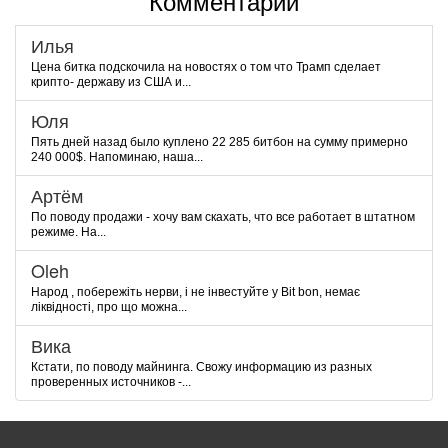
Комментарии
Илья
Цена битка подскочила на новостях о том что Трамп сделает
крипто- державу из США и...
Юля
Пять дней назад было куплено 22 285 битбон на сумму примерно
240 000$. Напоминаю, наша...
Артём
По поводу продажи - хочу вам скахать, что все работает в штатном
режиме. На...
Oleh
Народ , побережіть нерви, і не інвестуйте у Bit bon, немає
ліквідності, про що можна...
Вика
Кстати, по поводу майнинга. Свожу информацию из разных
проверенных источников -...