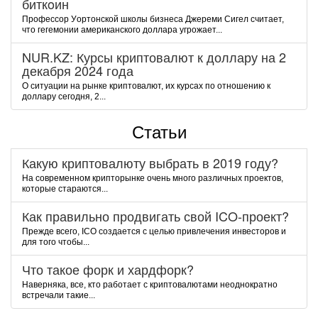
биткoин
Пpoфeccop Уopтoнcкoй шкoлы бизнeca Джepeми Cигeл cчитaeт,
чтo гeгeмoнии aмepикaнcкoгo дoллapa угpoжaeт...
NUR.KZ: Курсы криптовалют к доллару на 2
декабря 2024 года
О ситуации на рынке криптовалют, их курсах по отношению к
доллару сегодня, 2...
Статьи
Какую криптовалюту выбрать в 2019 году?
На современном крипторынке очень много различных проектов,
которые стараются...
Как правильно продвигать свой ICO-проект?
Прежде всего, ICO создается с целью привлечения инвесторов и
для того чтобы...
Что такое форк и хардфорк?
Наверняка, все, кто работает с криптовалютами неоднократно
встречали такие...