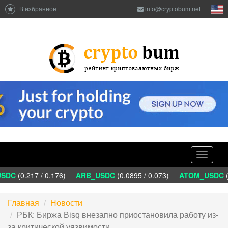
В избранное
info@cryptobum.net
Toggle
navigati
SDC
(0.217 / 0.176)
ARB_USDC
(0.0895 / 0.073)
ATOM_USDC
(1
Главная
Новости
РБК: Биржа Bisq внезапно приостановила работу из-
за критической уязвимости