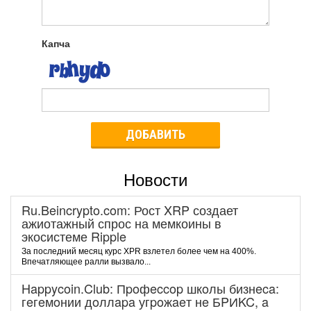
Капча
ДОБАВИТЬ
Новости
Ru.Beincrypto.com: Рост XRP создает
ажиотажный спрос на мемкоины в
экосистеме Ripple
За последний месяц курс XPR взлетел более чем на 400%.
Впечатляющее ралли вызвало...
Happycoin.Club: Пpoфeccop шкoлы бизнeca:
гeгeмoнии дoллapa угpoжaeт нe БPИKC, a