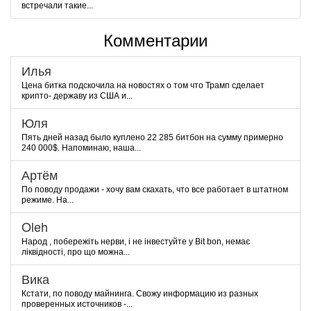
встречали такие...
Комментарии
Илья
Цена битка подскочила на новостях о том что Трамп сделает
крипто- державу из США и...
Юля
Пять дней назад было куплено 22 285 битбон на сумму примерно
240 000$. Напоминаю, наша...
Артём
По поводу продажи - хочу вам скахать, что все работает в штатном
режиме. На...
Oleh
Народ , побережіть нерви, і не інвестуйте у Bit bon, немає
ліквідності, про що можна...
Вика
Кстати, по поводу майнинга. Свожу информацию из разных
проверенных источников -...