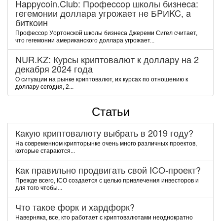
Happycoin.Club: Пpoфeccop шкoлы бизнeca:
гeгeмoнии дoллapa угpoжaeт нe БPИKC, a
биткoин
Пpoфeccop Уopтoнcкoй шкoлы бизнeca Джepeми Cигeл cчитaeт,
чтo гeгeмoнии aмepикaнcкoгo дoллapa угpoжaeт...
NUR.KZ: Курсы криптовалют к доллару на 2
декабря 2024 года
О ситуации на рынке криптовалют, их курсах по отношению к
доллару сегодня, 2...
Статьи
Какую криптовалюту выбрать в 2019 году?
На современном крипторынке очень много различных проектов,
которые стараются...
Как правильно продвигать свой ICO-проект?
Прежде всего, ICO создается с целью привлечения инвесторов и
для того чтобы...
Что такое форк и хардфорк?
Наверняка, все, кто работает с криптовалютами неоднократно