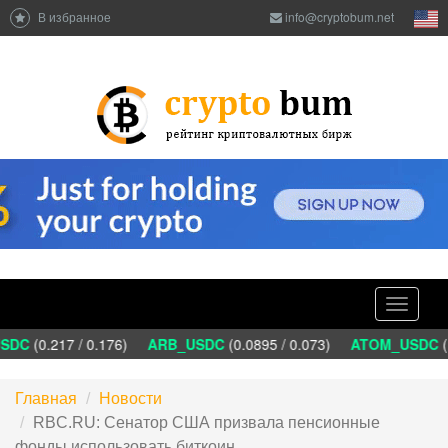
В избранное
info@cryptobum.net
Toggle
navigati
SDC
(0.217 / 0.176)
ARB_USDC
(0.0895 / 0.073)
ATOM_USDC
(1
Главная
Новости
RBC.RU: Сенатор США призвала пенсионные
фонды использовать биткоин