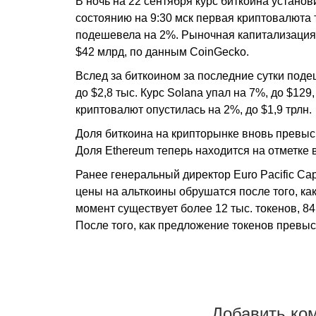
В ночь на 22 сентября курс биткоина установ
состоянию на 9:30 мск первая криптовалюта т
подешевела на 2%. Рыночная капитализация а
$42 млрд, по данным CoinGecko.
Вслед за биткоином за последние сутки поде
до $2,8 тыс. Курс Solana упал на 7%, до $12
криптовалют опустилась на 2%, до $1,9 трлн.
Доля биткоина на крипторынке вновь превыс
Доля Ethereum теперь находится на отметке 
Ранее генеральный директор Euro Pacific Ca
цены на альткоины обрушатся после того, к
момент существует более 12 тыс. токенов, 8
После того, как предложение токенов превы
Добавить ко