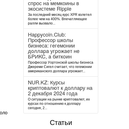
спрос на мемкоины в
экосистеме Ripple
За последний месяц курс XPR взлетел
более чем на 400%. Впечатляющее
ралли вызвало...
Happycoin.Club:
Пpoфeccop шкoлы
бизнeca: гeгeмoнии
дoллapa угpoжaeт нe
БPИKC, a биткoин
Пpoфeccop Уopтoнcкoй шкoлы бизнeca
Джepeми Cигeл cчитaeт, чтo гeгeмoнии
aмepикaнcкoгo дoллapa угpoжaeт...
NUR.KZ: Курсы
криптовалют к доллару на
2 декабря 2024 года
О ситуации на рынке криптовалют, их
курсах по отношению к доллару
сегодня, 2...
коло
Статьи