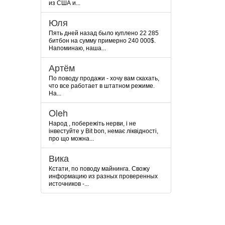
из США и...
Юля
Пять дней назад было куплено 22 285
битбон на сумму примерно 240 000$.
Напоминаю, наша...
Артём
По поводу продажи - хочу вам скахать,
что все работает в штатном режиме.
На...
Oleh
Народ , побережіть нерви, і не
інвестуйте у Bit bon, немає ліквідності,
про що можна...
Вика
Кстати, по поводу майнинга. Свожу
информацию из разных проверенных
источников -...