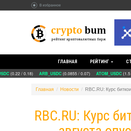
В избранное
ГЛАВНАЯ
РЕЙТИНГ
С
DC
(0.22 / 0.18)
ARB_USDC
(0.0855 / 0.07)
ATOM_USDC
(1.5 
Главная
Новости
RBC.RU: Курс биткои
RBC.RU: Курс би
августа опу