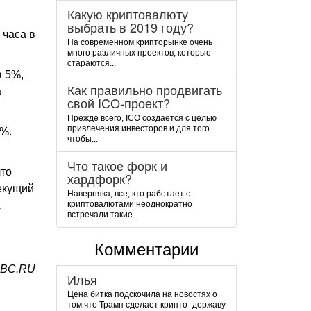
Какую криптовалюту
выбрать в 2019 году?
 часа в
На современном крипторынке очень
много различных проектов, которые
стараются...
а 5%,
Как правильно продвигать
а
свой ICO-проект?
Прежде всего, ICO создается с целью
привлечения инвесторов и для того
9%.
чтобы...
Что такое форк и
что
хардфорк?
текущий
Наверняка, все, кто работает с
.
криптовалютами неоднократно
встречали такие...
Комментарии
RBC.RU
Илья
Цена битка подскочила на новостях о
том что Трамп сделает крипто- державу