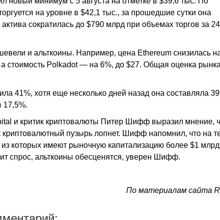
ил новый минимум с 5 августа на отметке в $39,6 тыс. По
оргуется на уровне в $42,1 тыс., за прошедшие сутки она
ктива сократилась до $790 млрд при объемах торгов за 24
шевели и альткоины. Например, цена Ethereum снизилась н
9, а стоимость Polkadot — на 6%, до $27. Общая оценка рынк
ила 41%, хотя еще несколько дней назад она составляла 3
в 17,5%.
pital и критик криптовалюты Питер Шифф выразил мнение, 
ак криптовалютный пузырь лопнет. Шифф напомнил, что на 
4 из которых имеют рыночную капитализацию более $1 млрд
сит спрос, альткоины обесценятся, уверен Шифф.
По материалам сайта 
мментарий: