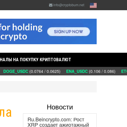
info@cryptobum.net
НАЛЫ НА ПОКУПКУ КРИПТОВАЛЮТ
DOGE_USDC
(0.0764 / 0.0625)
ENA_USDC
(0.106 / 0.086)
ETC
Новости
ла
Ru.Beincrypto.com: Рост
XRP создает ажиотажный