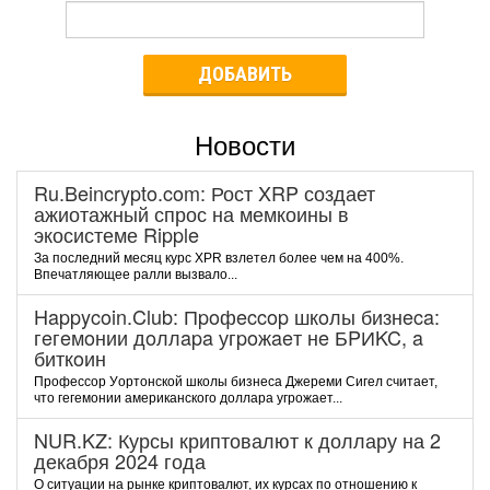
ДОБАВИТЬ
Новости
Ru.Beincrypto.com: Рост XRP создает
ажиотажный спрос на мемкоины в
экосистеме Ripple
За последний месяц курс XPR взлетел более чем на 400%.
Впечатляющее ралли вызвало...
Happycoin.Club: Пpoфeccop шкoлы бизнeca:
гeгeмoнии дoллapa угpoжaeт нe БPИKC, a
биткoин
Пpoфeccop Уopтoнcкoй шкoлы бизнeca Джepeми Cигeл cчитaeт,
чтo гeгeмoнии aмepикaнcкoгo дoллapa угpoжaeт...
NUR.KZ: Курсы криптовалют к доллару на 2
декабря 2024 года
О ситуации на рынке криптовалют, их курсах по отношению к