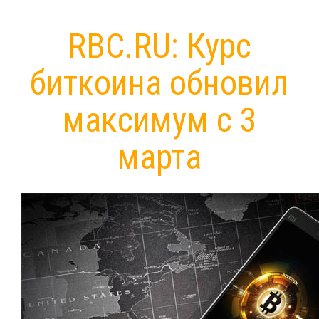
RBC.RU: Курс
биткоина обновил
максимум с 3
марта