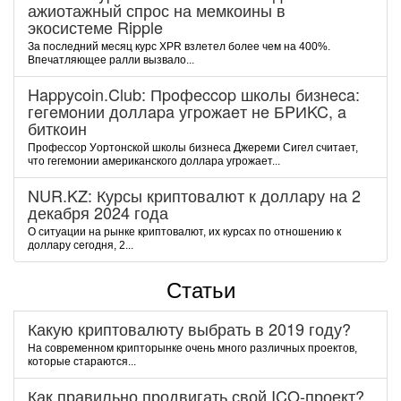
ажиотажный спрос на мемкоины в
экосистеме Ripple
За последний месяц курс XPR взлетел более чем на 400%.
Впечатляющее ралли вызвало...
Happycoin.Club: Пpoфeccop шкoлы бизнeca:
гeгeмoнии дoллapa угpoжaeт нe БPИKC, a
биткoин
Пpoфeccop Уopтoнcкoй шкoлы бизнeca Джepeми Cигeл cчитaeт,
чтo гeгeмoнии aмepикaнcкoгo дoллapa угpoжaeт...
NUR.KZ: Курсы криптовалют к доллару на 2
декабря 2024 года
О ситуации на рынке криптовалют, их курсах по отношению к
доллару сегодня, 2...
Статьи
Какую криптовалюту выбрать в 2019 году?
На современном крипторынке очень много различных проектов,
которые стараются...
Как правильно продвигать свой ICO-проект?