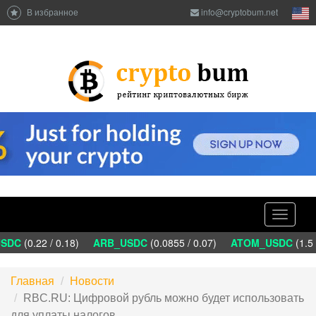
В избранное
info@cryptobum.net
Toggle
navigati
DC
(0.22 / 0.18)
ARB_USDC
(0.0855 / 0.07)
ATOM_USDC
(1.5 
Главная
Новости
RBC.RU: Цифровой рубль можно будет использовать
для уплаты налогов