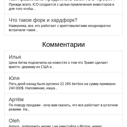
Прежде всего, ICO создается с целью привлечения инвесторов и
для того чтобы...
Что такое форк и хардфорк?
Наверняка, все, кто работает с криптовалютами неоднократно
встречали такие...
Комментарии
Илья
Цена битка подскочила на новостях о том что Трамп сделает
крипто- державу из США и...
Юля
Пять дней назад было куплено 22 285 битбон на сумму примерно
240 000$. Напоминаю, наша...
Артём
По поводу продажи - хочу вам скахать, что все работает в штатном
режиме. На...
Oleh
Народ , побережіть нерви, і не інвестуйте у Bit bon, немає