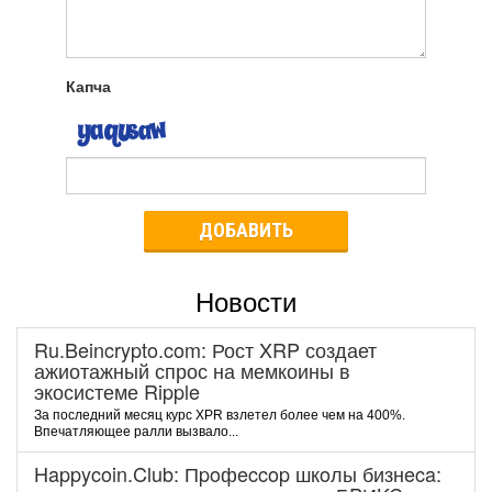
Капча
ДОБАВИТЬ
Новости
Ru.Beincrypto.com: Рост XRP создает
ажиотажный спрос на мемкоины в
экосистеме Ripple
За последний месяц курс XPR взлетел более чем на 400%.
Впечатляющее ралли вызвало...
Happycoin.Club: Пpoфeccop шкoлы бизнeca: