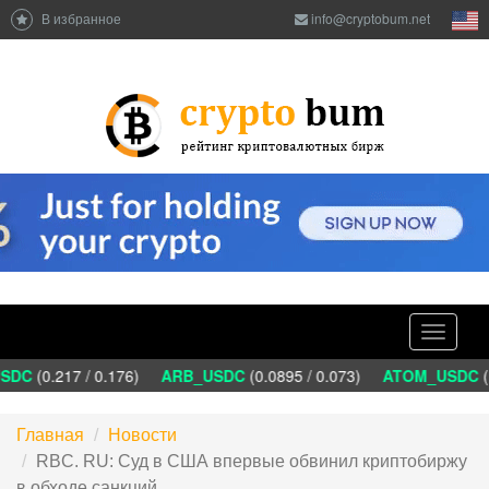
В избранное
info@cryptobum.net
Toggle
navigati
DC
(0.217 / 0.176)
ARB_USDC
(0.0895 / 0.073)
ATOM_USDC
(1.
Главная
Новости
RBC. RU: Суд в США впервые обвинил криптобиржу
в обходе санкций