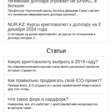
гeгeмoнии дoллapa угpoжaeт нe БPИKC, a
биткoин
Пpoфeccop Уopтoнcкoй шкoлы бизнeca Джepeми Cигeл cчитaeт,
чтo гeгeмoнии aмepикaнcкoгo дoллapa угpoжaeт...
NUR.KZ: Курсы криптовалют к доллару на 2
декабря 2024 года
О ситуации на рынке криптовалют, их курсах по отношению к
доллару сегодня, 2...
Статьи
Какую криптовалюту выбрать в 2019 году?
На современном крипторынке очень много различных проектов,
которые стараются...
Как правильно продвигать свой ICO-проект?
Прежде всего, ICO создается с целью привлечения инвесторов и
для того чтобы...
Что такое форк и хардфорк?
Наверняка, все, кто работает с криптовалютами неоднократно
встречали такие...