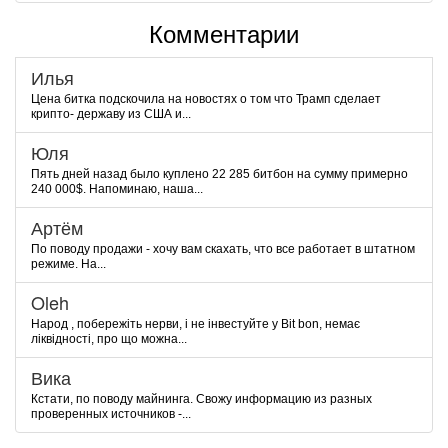
Комментарии
Илья
Цена битка подскочила на новостях о том что Трамп сделает
крипто- державу из США и...
Юля
Пять дней назад было куплено 22 285 битбон на сумму примерно
240 000$. Напоминаю, наша...
Артём
По поводу продажи - хочу вам скахать, что все работает в штатном
режиме. На...
Oleh
Народ , побережіть нерви, і не інвестуйте у Bit bon, немає
ліквідності, про що можна...
Вика
Кстати, по поводу майнинга. Свожу информацию из разных
проверенных источников -...