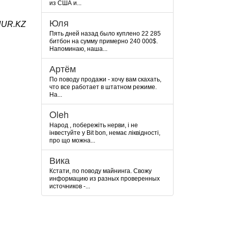
из США и...
Юля
NUR.KZ
Пять дней назад было куплено 22 285
битбон на сумму примерно 240 000$.
Напоминаю, наша...
Артём
По поводу продажи - хочу вам скахать,
что все работает в штатном режиме.
На...
Oleh
Народ , побережіть нерви, і не
інвестуйте у Bit bon, немає ліквідності,
про що можна...
Вика
Кстати, по поводу майнинга. Свожу
информацию из разных проверенных
источников -...