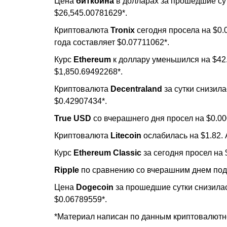
Цена
биткоина
в долларах за прошедшие сут
$26,545.00781629*.
Криптовалюта
Tronix
сегодня просела на $0.
года составляет $0.07711062*.
Курс
Ethereum
к доллару уменьшился на $42.
$1,850.69492268*.
Криптовалюта
Decentraland
за сутки снизила
$0.42907434*.
True USD
со вчерашнего дня просел на $0.00
Криптовалюта
Litecoin
ослабилась на $1.82. 
Курс
Ethereum Classic
за сегодня просел на 
Ripple
по сравнению со вчерашним днем поде
Цена
Dogecoin
за прошедшие сутки снизилас
$0.06789559*.
*Материал написан по данным криптовалютно