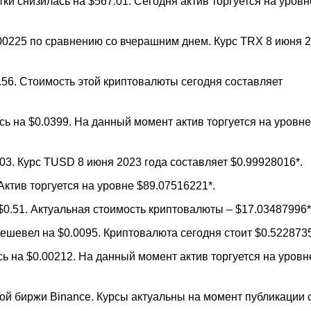
ки снизилась на $567.01. Сегодня актив торгуется на уровн
00225 по сравнению со вчерашним днем. Курс TRX 8 июня 
56. Стоимость этой криптовалюты сегодня составляет
сь на $0.0399. На данный момент актив торгуется на уровне
03. Курс TUSD 8 июня 2023 года составляет $0.99928016*.
Актив торгуется на уровне $89.07516221*.
$0.51. Актуальная стоимость криптовалюты – $17.03487996*
шевел на $0.0095. Криптовалюта сегодня стоит $0.5228735
ь на $0.00212. На данный момент актив торгуется на уровн
й биржи Binance. Курсы актуальны на момент публикации с