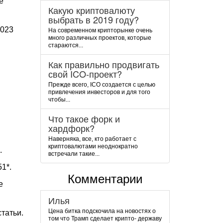
е
Какую криптовалюту
выбрать в 2019 году?
2023
На современном крипторынке очень
много различных проектов, которые
стараются...
Как правильно продвигать
свой ICO-проект?
Прежде всего, ICO создается с целью
привлечения инвесторов и для того
чтобы...
Что такое форк и
хардфорк?
Наверняка, все, кто работает с
криптовалютами неоднократно
.
встречали такие...
1*.
Комментарии
е
Илья
Цена битка подскочила на новостях о
татьи.
том что Трамп сделает крипто- державу