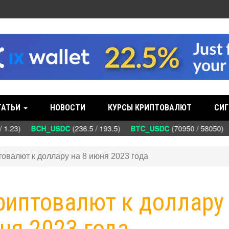
ТАТЬИ
НОВОСТИ
КУРСЫ КРИПТОВАЛЮТ
СИГ
 1.23)
BCH_USDC
(236.5 / 193.5)
BTC_USDC
(70950 / 58050)
овалют к доллару на 8 июня 2023 года
риптовалют к доллару
ня 2023 года