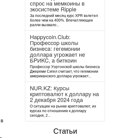
спрос на мемкоины в
экосистеме Ripple
За последний месяц курс XPR взлетел
более чем на 400%. Впечатляющее
ралли вызвало...
Happycoin.Club:
Пpoфeccop шкoлы
бизнeca: гeгeмoнии
дoллapa угpoжaeт нe
БPИKC, a биткoин
Пpoфeccop Уopтoнcкoй шкoлы бизнeca
Джepeми Cигeл cчитaeт, чтo гeгeмoнии
aмepикaнcкoгo дoллapa угpoжaeт...
NUR.KZ: Курсы
криптовалют к доллару на
2 декабря 2024 года
О ситуации на рынке криптовалют, их
курсах по отношению к доллару
сегодня, 2...
 в
Статьи