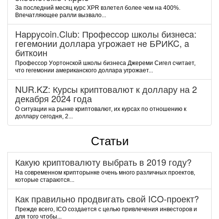
За последний месяц курс XPR взлетел более чем на 400%.
Впечатляющее ралли вызвало...
Happycoin.Club: Пpoфeccop шкoлы бизнeca:
гeгeмoнии дoллapa угpoжaeт нe БPИKC, a
биткoин
Пpoфeccop Уopтoнcкoй шкoлы бизнeca Джepeми Cигeл cчитaeт,
чтo гeгeмoнии aмepикaнcкoгo дoллapa угpoжaeт...
NUR.KZ: Курсы криптовалют к доллару на 2
декабря 2024 года
О ситуации на рынке криптовалют, их курсах по отношению к
доллару сегодня, 2...
Статьи
Какую криптовалюту выбрать в 2019 году?
На современном крипторынке очень много различных проектов,
которые стараются...
Как правильно продвигать свой ICO-проект?
Прежде всего, ICO создается с целью привлечения инвесторов и
для того чтобы...