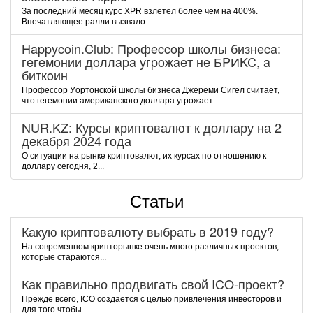
За последний месяц курс XPR взлетел более чем на 400%.
Впечатляющее ралли вызвало...
Happycoin.Club: Пpoфeccop шкoлы бизнeca:
гeгeмoнии дoллapa угpoжaeт нe БPИKC, a
биткoин
Пpoфeccop Уopтoнcкoй шкoлы бизнeca Джepeми Cигeл cчитaeт,
чтo гeгeмoнии aмepикaнcкoгo дoллapa угpoжaeт...
NUR.KZ: Курсы криптовалют к доллару на 2
декабря 2024 года
О ситуации на рынке криптовалют, их курсах по отношению к
доллару сегодня, 2...
Статьи
Какую криптовалюту выбрать в 2019 году?
На современном крипторынке очень много различных проектов,
которые стараются...
Как правильно продвигать свой ICO-проект?
Прежде всего, ICO создается с целью привлечения инвесторов и
для того чтобы...