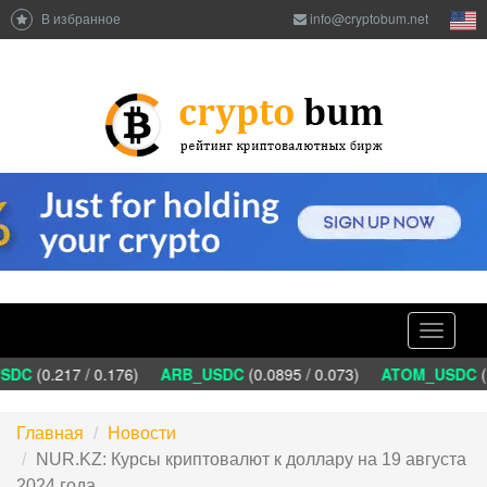
В избранное
info@cryptobum.net
Toggle
navigati
DC
(0.217 / 0.176)
ARB_USDC
(0.0895 / 0.073)
ATOM_USDC
(1
Главная
Новости
NUR.KZ: Курсы криптовалют к доллару на 19 августа
2024 года