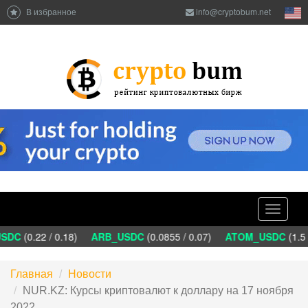
В избранное
info@cryptobum.net
Toggle
navigati
DC
(0.22 / 0.18)
ARB_USDC
(0.0855 / 0.07)
ATOM_USDC
(1.5 
Главная
Новости
NUR.KZ: Курсы криптовалют к доллару на 17 ноября
2022