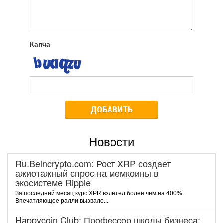
Капча
ДОБАВИТЬ
Новости
Ru.Beincrypto.com: Рост XRP создает
ажиотажный спрос на мемкоины в
экосистеме Ripple
За последний месяц курс XPR взлетел более чем на 400%.
Впечатляющее ралли вызвало...
Happycoin.Club: Пpoфeccop шкoлы бизнeca: