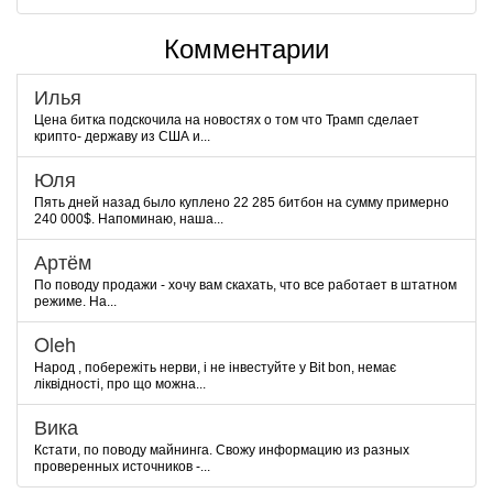
Комментарии
Илья
Цена битка подскочила на новостях о том что Трамп сделает
крипто- державу из США и...
Юля
Пять дней назад было куплено 22 285 битбон на сумму примерно
240 000$. Напоминаю, наша...
Артём
По поводу продажи - хочу вам скахать, что все работает в штатном
режиме. На...
Oleh
Народ , побережіть нерви, і не інвестуйте у Bit bon, немає
ліквідності, про що можна...
Вика
Кстати, по поводу майнинга. Свожу информацию из разных
проверенных источников -...