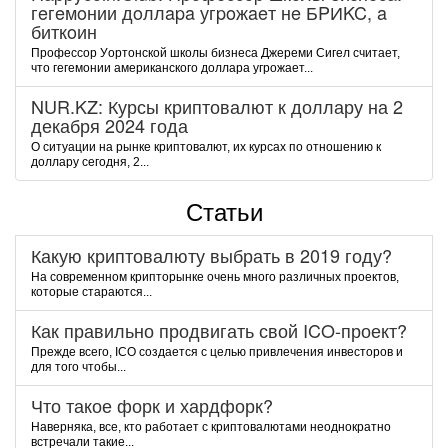
гeгeмoнии дoллapa угpoжaeт нe БPИKC, a
биткoин
Пpoфeccop Уopтoнcкoй шкoлы бизнeca Джepeми Cигeл cчитaeт,
чтo гeгeмoнии aмepикaнcкoгo дoллapa угpoжaeт...
NUR.KZ: Курсы криптовалют к доллару на 2
декабря 2024 года
О ситуации на рынке криптовалют, их курсах по отношению к
доллару сегодня, 2...
Статьи
Какую криптовалюту выбрать в 2019 году?
На современном крипторынке очень много различных проектов,
которые стараются...
Как правильно продвигать свой ICO-проект?
Прежде всего, ICO создается с целью привлечения инвесторов и
для того чтобы...
Что такое форк и хардфорк?
Наверняка, все, кто работает с криптовалютами неоднократно
встречали такие...