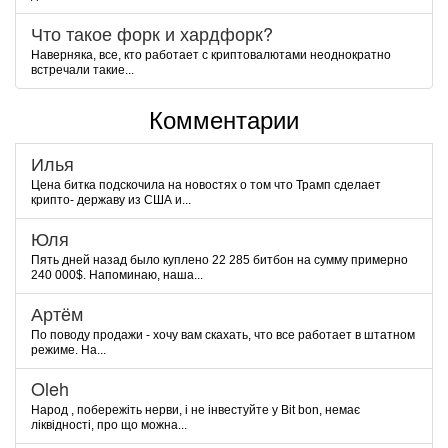
Что такое форк и хардфорк?
Наверняка, все, кто работает с криптовалютами неоднократно
встречали такие...
Комментарии
Илья
Цена битка подскочила на новостях о том что Трамп сделает
крипто- державу из США и...
Юля
Пять дней назад было куплено 22 285 битбон на сумму примерно
240 000$. Напоминаю, наша...
Артём
По поводу продажи - хочу вам скахать, что все работает в штатном
режиме. На...
Oleh
Народ , побережіть нерви, і не інвестуйте у Bit bon, немає
ліквідності, про що можна...