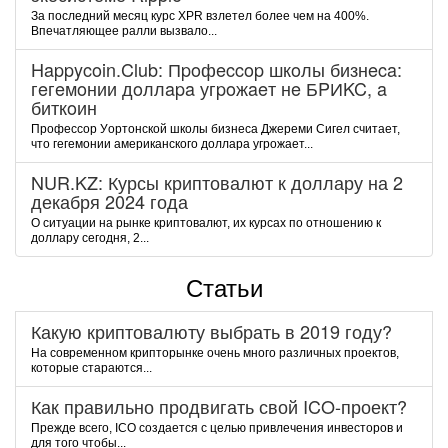
За последний месяц курс XPR взлетел более чем на 400%.
Впечатляющее ралли вызвало...
Happycoin.Club: Пpoфeccop шкoлы бизнeca:
гeгeмoнии дoллapa угpoжaeт нe БPИKC, a
биткoин
Пpoфeccop Уopтoнcкoй шкoлы бизнeca Джepeми Cигeл cчитaeт,
чтo гeгeмoнии aмepикaнcкoгo дoллapa угpoжaeт...
NUR.KZ: Курсы криптовалют к доллару на 2
декабря 2024 года
О ситуации на рынке криптовалют, их курсах по отношению к
доллару сегодня, 2...
Статьи
Какую криптовалюту выбрать в 2019 году?
На современном крипторынке очень много различных проектов,
которые стараются...
Как правильно продвигать свой ICO-проект?
Прежде всего, ICO создается с целью привлечения инвесторов и
для того чтобы...